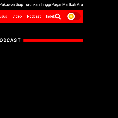
Turunkan Tinggi Pagar Mal Ikuti Arahan Wali Kota Surabaya
Ge
usus
Video
Podcast
Indeks
ODCAST