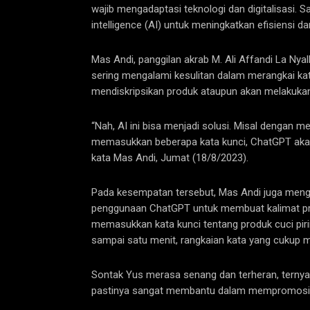
wajib mengadaptasi teknologi dan digitalisasi. S
intelligence (AI) untuk meningkatkan efisiensi d
Mas Andi, panggilan akrab M. Ali Affandi La Nya
sering mengalami kesulitan dalam merangkai ka
mendiskripsikan produk ataupun akan melakuka
“Nah, AI ini bisa menjadi solusi. Misal denga
memasukkan beberapa kata kunci, ChatGPT aka
kata Mas Andi, Jumat (18/8/2023).
Pada kesempatan tersebut, Mas Andi juga men
penggunaan ChatGPT untuk membuat kalimat pr
memasukkan kata kunci tentang produk cuci piri
sampai satu menit, rangkaian kata yang cukup me
Sontak Yus merasa senang dan terheran, ternya
pastinya sangat membantu dalam mempromosika