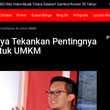
eo Musik “Utara-Selatan” Sambut Konser 30 Tahun
Pakuwon Siap 
Difabel
Potret
Suara Warga
Ning Sri
Infografis
Liputan Kh
Pemanfaatan AI untuk UMKM
P
aya Tekankan Pentingnya
ntuk UMKM