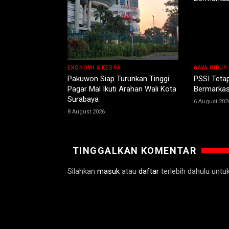
EKONOMI & KESRA
GAYA HIDUP
Pakuwon Siap Turunkan Tinggi
PSSI Teta
Pagar Mal Ikuti Arahan Wali Kota
Bermarkas
Surabaya
6 August 202
8 August 2026
TINGGALKAN KOMENTAR
Silahkan
masuk
atau
daftar
terlebih dahulu unt