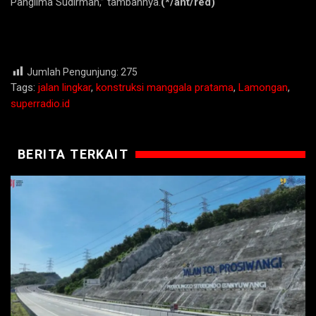
Panglima Sudirman,” tambahnya.
(*/ant/red)
Jumlah Pengunjung:
275
Tags:
jalan lingkar
,
konstruksi manggala pratama
,
Lamongan
,
superradio.id
BERITA TERKAIT