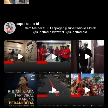
superradio.id
Salam Merdeka!
FB Fanpage : @superradio.id
TikTok :
@superradio.id
twitter : @superradioid