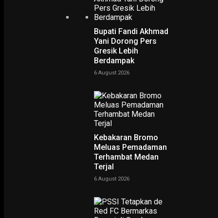
Bupati Fandi Akhmad
Yani Dorong Pers
Gresik Lebih
Berdampak
Home
H-2 Pemilu, Bawaslu Jatim Temukan Pelanggaran APK Hingga Politik Uang
H-2 Pemilu, Bawaslu Jati
6 August 2026
Temukan Pelanggaran AP
Hingga Politik Uang
-
Kebakaran Bromo
Yovie Wicaksono
16 April 2019
Meluas Pemadaman
Terhambat Medan
Ilustrasi Penertiban APK. Foto : (Antara)
Terjal
6 August 2026
SR, Surabaya
– Hingga hari ke dua masa tenang, Senin
(15/4/2019), Badan Pengawas Pemilu (Bawaslu) Jawa Timur (Ja
menemukan adanya pelanggaran, seperti alat peraga kampanye