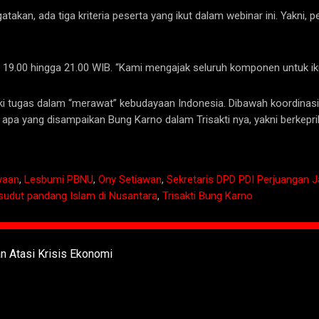
atakan, ada tiga kriteria peserta yang ikut dalam webinar ini. Yakni
i 19.00 hingga 21.00 WIB. “Kami mengajak seluruh komponen untuk iku
iki tugas dalam “merawat” kebudayaan Indonesia. Dibawah koordina
 apa yang disampaikan Bung Karno dalam Trisakti nya, yakni berkepr
yaan
,
Lesbumi PBNU
,
Ony Setiawan
,
Sekretaris DPD PDI Perjuangan 
sudut pandang Islam di Nusantara
,
Trisakti Bung Karno