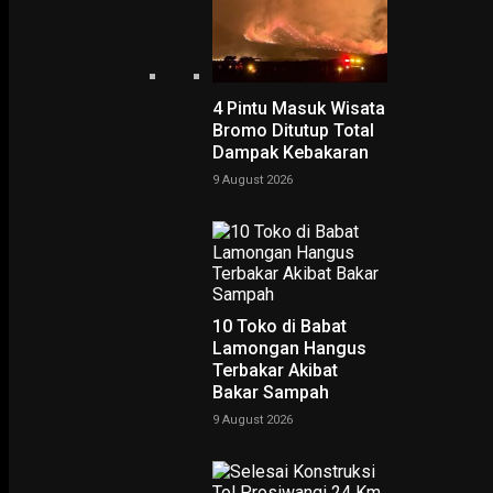
4 Pintu Masuk Wisata
Bromo Ditutup Total
Home
Gadis Asal Magetan Hanyut 2 Hari Ditemukan Meninggal di Bojonego
Dampak Kebakaran
Gadis Asal Magetan
9 August 2026
Hanyut 2 Hari Ditemukan
Meninggal di Bojonegoro
-
Rudy Hartono
12 May 2025
10 Toko di Babat
Lamongan Hangus
Terbakar Akibat
Bakar Sampah
9 August 2026