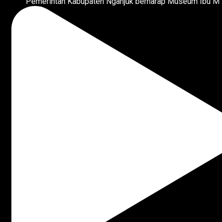
Pemerintah Kabupaten Nganjuk berharap Museum Ibu M