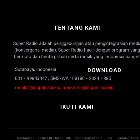
TENTANG KAMI
Super Radio adalah penggabungan atau pengintegrasian medi
(konvergensi media). Super Radio hadir dengan program yang
bermutu dan berita pilihan serta musik yang Indonesia banget
Surabaya, Indonesia
DOWNLOAD
031 - 99843447 , SMS/WA : 08180 - 2324 - 885
redaksi@superradio.id, marketing@superradio.id
IKUTI KAMI
Disclaimer
Kode Etik Jurnalistik
Pedoman Media Siber
Tentang Kami