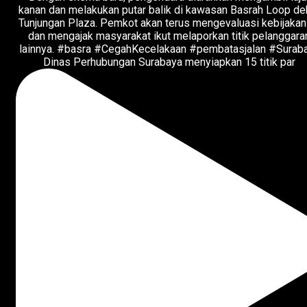
Dinas Perhubungan Surabaya menyiapkan 15 titik par