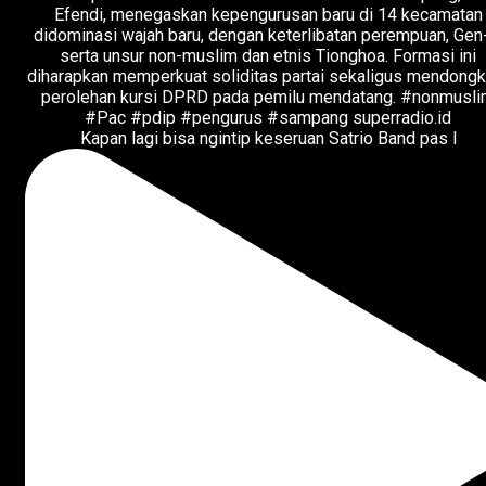
Kapan lagi bisa ngintip keseruan Satrio Band pas l