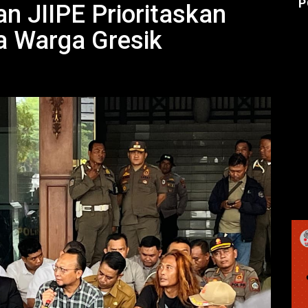
P
n JIIPE Prioritaskan
a Warga Gresik