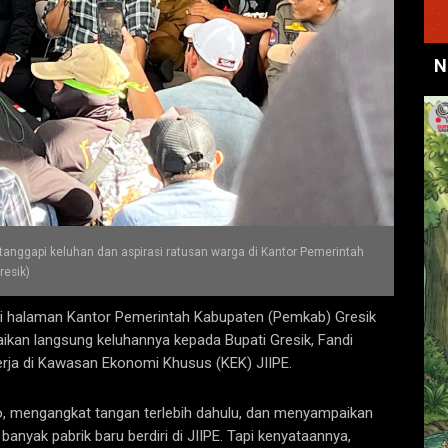
N
n tanggapi keluhan dan aspirasi ratusan warga di Kantor Pemerintah
resik)
halaman Kantor Pemerintah Kabupaten (Pemkab) Gresik
ikan langsung keluhannya kepada Bupati Gresik, Fandi
erja di Kawasan Ekonomi Khusus (KEK) JIIPE.
o, mengangkat tangan terlebih dahulu, dan menyampaikan
banyak pabrik baru berdiri di JIIPE. Tapi kenyataannya,