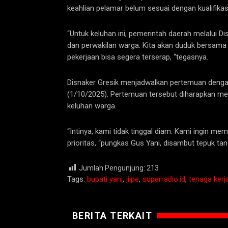
keahlian pelamar belum sesuai dengan kualifikas
“Untuk keluhan ini, pemerintah daerah melalui D
dan perwakilan warga. Kita akan duduk bersama
pekerjaan bisa segera terserap, “tegasnya.
Disnaker Gresik menjadwalkan pertemuan denga
(1/10/2025). Pertemuan tersebut diharapkan me
keluhan warga.
“Intinya, kami tidak tinggal diam. Kami ingin 
prioritas, “pungkas Gus Yani, disambut tepuk t
Jumlah Pengunjung:
213
Tags:
bupati yani
,
jiipe
,
superradio.id
,
tenaga kerj
BERITA TERKAIT