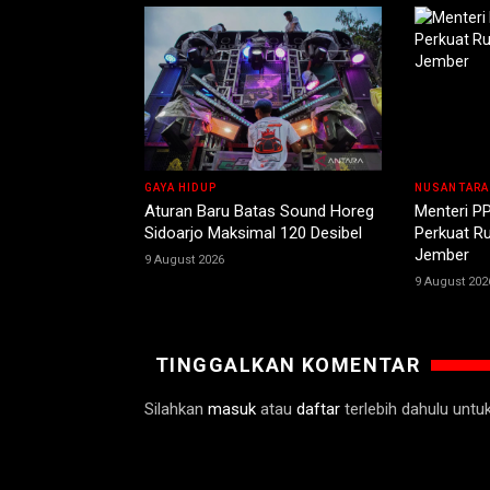
GAYA HIDUP
NUSANTARA
Aturan Baru Batas Sound Horeg
Menteri PP
Sidoarjo Maksimal 120 Desibel
Perkuat R
Jember
9 August 2026
9 August 202
TINGGALKAN KOMENTAR
Silahkan
masuk
atau
daftar
terlebih dahulu unt