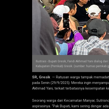
Ilustrasi - Bupati Gresik, Fandi Akhmad Yani dialog da
Kabupaten (Pemkab) Gresik. (sumber: humas pemkab g
SR, Gresik
— Ratusan warga tampak memadati 
pada Senin (29/9/2025). Mereka ingin menyampa
Akhmad Yani, terkait terbatasnya kesempatan k
Seorang warga dari Kecamatan Manyar, Sutrisn
aspirasinya. “Pak Bupati, kami sering dengar ada 