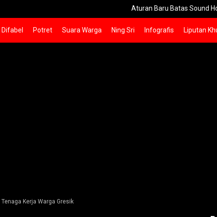
Aturan Baru Batas Sound Horeg Sidoarjo
Difabel
Potret
Suara Warga
Ning Sri
Infografis
Liputan Kh
t Tenaga Kerja Warga Gresik