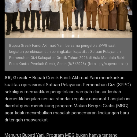
Bupati Gresik Fandi Akhmad Yani bersama pengelola SPPG saat
kegiatan pembinaan dan peningkatan kapasitas Satuan Pelayanan
Pemenuhan Gizi Kabupaten Gresik Tahun 2026 di Aula Mandala Bakti
Praja Kantor Pemkab Gresik, Senin (8/6/2026). (foto : giy/superradio.id)
SR, Gresik
– Bupati Gresik Fandi Akhmad Yani menekankan
kualitas operasional Satuan Pelayanan Pemenuhan Gizi (SPPG)
sekaligus memastikan pengelolaan sampah dan air limbah
domestik berjalan sesuai standar regulasi nasional. Langkah ini
diambil guna mendukung program Makan Bergizi Gratis (MBG)
agar tidak menimbulkan masalah pencemaran lingkungan baru
di tengah masyarakat.
Menurut Bupati Yani, Program MBG bukan hanya tentang