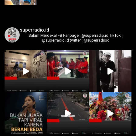
superradio.id
Salam Merdeka!
FB Fanpage : @superradio.id
TikTok :
@superradio.id
twitter : @superradioid