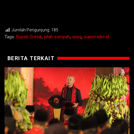
Jumlah Pengunjung:
185
Tags:
Bupati Gresik
,
pilah sampah
,
sppg
,
superradio.id
BERITA TERKAIT