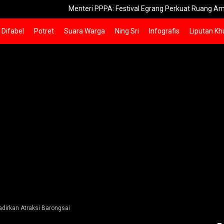
Menteri PPPA: Festival Egrang Perkuat Ruang Aman Anak Jem
Difabel
Potret
Suara Warga
Ning Sri
Infografis
Liputan Kh
dirkan Atraksi Barongsai