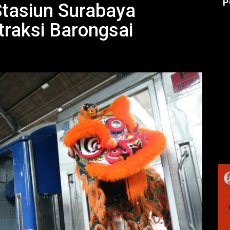
P
Stasiun Surabaya
raksi Barongsai