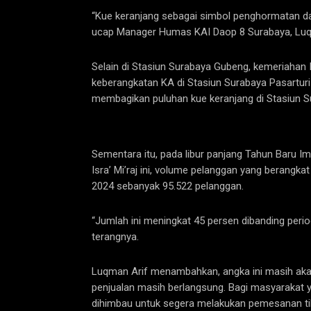
“Kue keranjang sebagai simbol penghormatan da
ucap Manager Humas KAI Daop 8 Surabaya, Luq
Selain di Stasiun Surabaya Gubeng, kemeriahan
keberangkatan KA di Stasiun Surabaya Pasarturi
membagikan puluhan kue keranjang di Stasiun Su
Sementara itu, pada libur panjang Tahun Baru I
Isra’ Mi’raj ini, volume pelanggan yang berangka
2024 sebanyak 95.522 pelanggan.
“Jumlah ini meningkat 45 persen dibanding peri
terangnya.
Luqman Arif menambahkan, angka ini masih akan
penjualan masih berlangsung. Bagi masyarakat
dihimbau untuk segera melakukan pemesanan tike