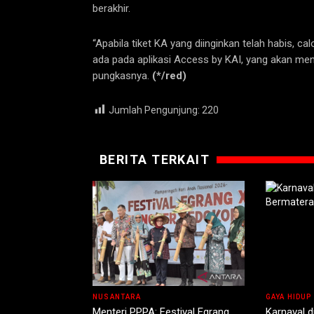
berakhir.
“Apabila tiket KA yang diinginkan telah habis, c
ada pada aplikasi Access by KAI, yang akan meng
pungkasnya.
(*/red)
Jumlah Pengunjung:
220
BERITA TERKAIT
NUSANTARA
GAYA HIDUP
Menteri PPPA: Festival Egrang
Karnaval d