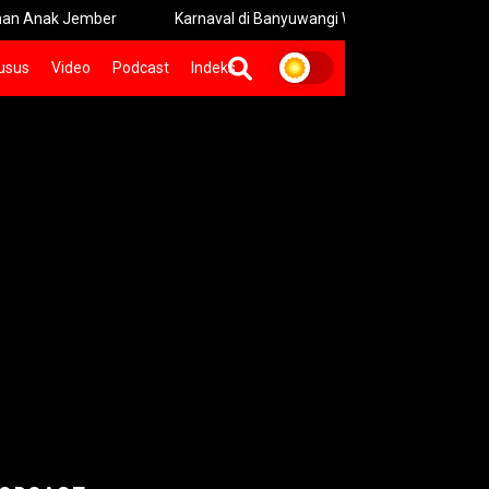
ber
Karnaval di Banyuwangi Wajib Bermaterai Bebas Sampah
usus
Video
Podcast
Indeks