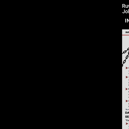
Ru
Jo
I