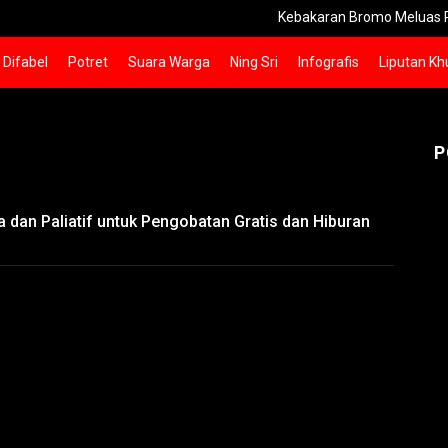
Kebakaran Bromo Meluas Pemadaman
Difabel
Potret
Suara Warga
Ning Sri
Infografis
Liputan Kh
P
dan Paliatif untuk Pengobatan Gratis dan Hiburan