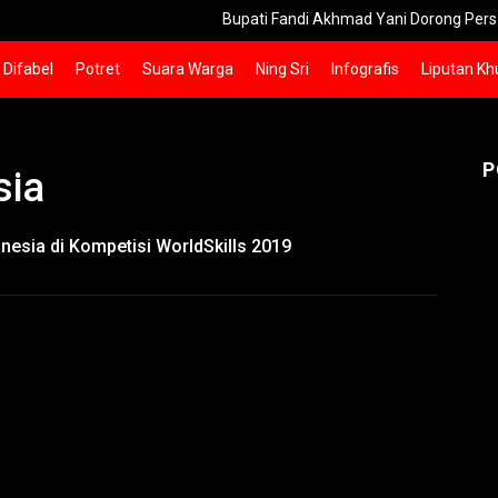
Bupati Fandi Akhmad Yani Dorong Pers Gresik
Difabel
Potret
Suara Warga
Ning Sri
Infografis
Liputan Kh
P
sia
nesia di Kompetisi WorldSkills 2019