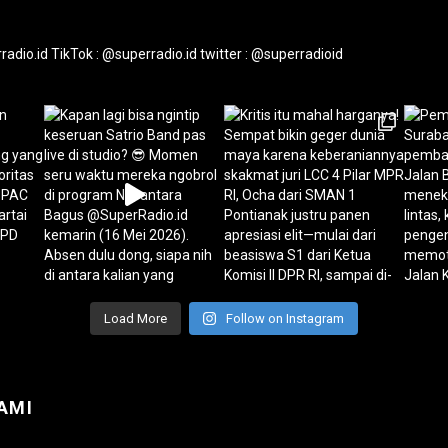
radio.id
TikTok : @superradio.id
twitter : @superradioid
Load More
Follow on Instagram
AMI