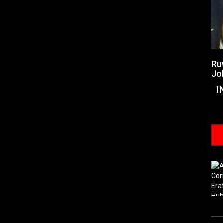
Ru
Jo
I