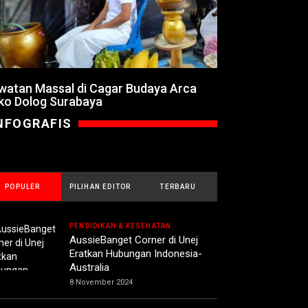
watan Massal di Cagar Budaya Arca
ko Dolog Surabaya
NFOGRAFIS
POPULER
PILIHAN EDITOR
TERBARU
PENDIDIKAN & KESEHATAN
AussieBanget Corner di Unej
Eratkan Hubungan Indonesia-
Australia
8 November 2024