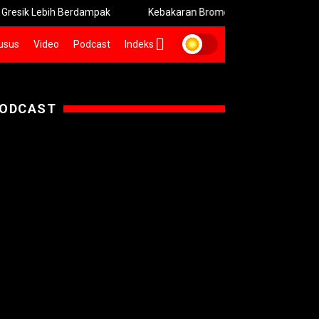
 Lebih Berdampak
Kebakaran Bromo Meluas Pemadaman Terha
usus
Video
Podcast
Indeks
ODCAST