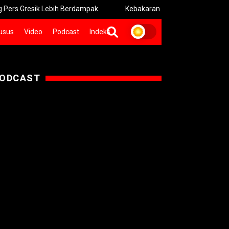
k Lebih Berdampak
Kebakaran Bromo Meluas Pemadaman Terh
usus
Video
Podcast
Indeks
ODCAST