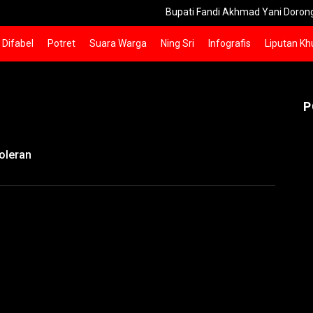
Bupati Fandi Akhmad Yani Dorong Pers Gresi
Difabel
Potret
Suara Warga
Ning Sri
Infografis
Liputan Kh
P
toleran