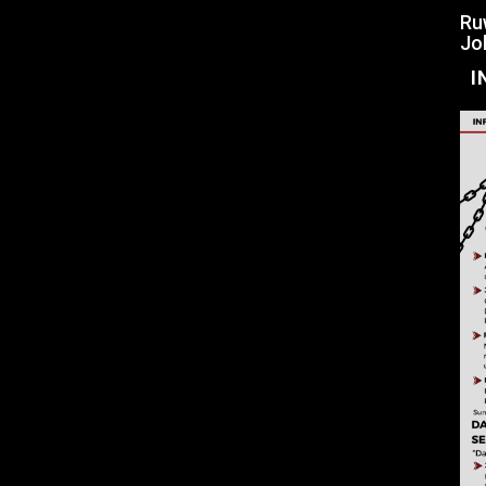
Ru
Jo
I