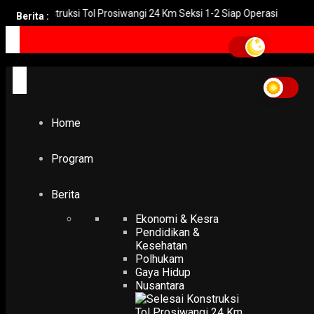
i Konstruksi Tol Prosiwangi 24 Km Seksi 1-2 Siap Operasi
UNGU 
Berita :
Home
Suharso Monoarfa
Suharso Monoarfa
Home
POLHUKAM
Nusantara Jadi Nama Ibu Kota Baru
18 January 2022
Program
Berita
Ekonomi & Kesra
Pendidikan &
Kesehatan
Polhukam
Gaya Hidup
Nusantara