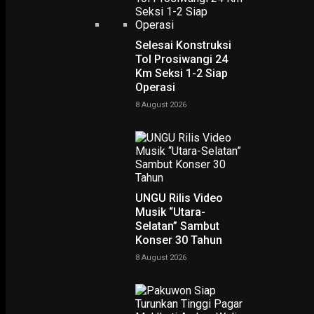
Selesai Konstruksi
Tol Prosiwangi 24
Km Seksi 1-2 Siap
Operasi
PENDIDIKAN & KESEHATAN
Manajemen Talenta Nasional akan Kelola Potensi dan
8 August 2026
Talenta Anak Bangsa
30 March 2021
EKONOMI & KESRA
Pemerintah akan Lakukan Reformasi Sistem Perlindunga
Sosial
UNGU Rilis Video
5 January 2021
Musik “Utara-
PODCAST
Selatan” Sambut
Konser 30 Tahun
8 August 2026