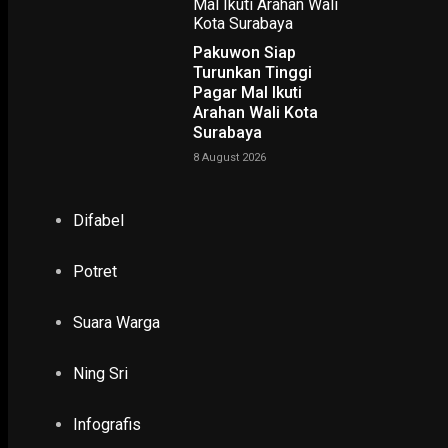
Pakuwon Siap
Turunkan Tinggi
Pagar Mal Ikuti
Arahan Wali Kota
Surabaya
8 August 2026
NING SRI
Difabel
POTRET
Potret
Ruwatan Massal di Cagar Budaya Arca Joko Dolog Surab
INFOGRAFIS
Suara Warga
Ning Sri
POPULER
PILIHAN EDITOR
Infografis
TERBARU