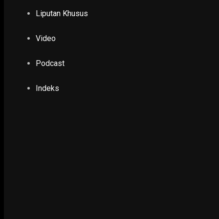
Liputan Khusus
NING SRI
19 July 2023
Video
Podcast
EKONOMI & KESRA
Resmikan Balai RW 5 di Kelurahan Genteng, E
Indeks
Tetap Jaga Toleransi
21 September 2022
EKONOMI & KESRA
Dua Mahasiswa UNP Kembangkan Usaha di T
27 December 2020
DIFABEL
Pembangunan Infrastruktur Pesisir Jatim Sol
Banjir Rob
7 August 2024