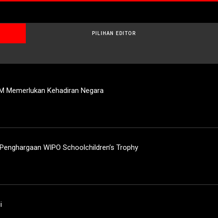
PILIHAN EDITOR
M Memerlukan Kehadiran Negara
enghargaan WIPO Schoolchildren’s Trophy
i