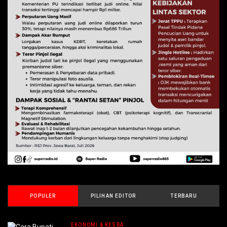
POPULER
PILIHAN EDITOR
TERBARU
EKONOMI & KESRA