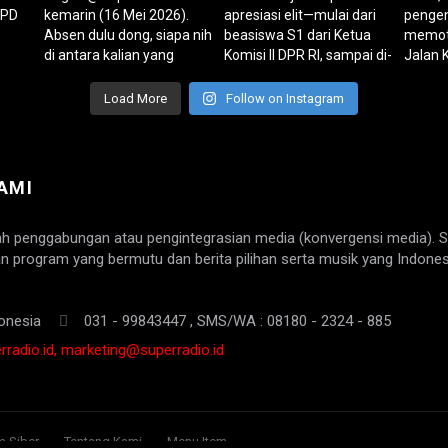
Load More
Follow on Instagram
AMI
ah penggabungan atau pengintegrasian media (konvergensi media). 
n program yang bermutu dan berita pilihan serta musik yang Indones
onesia
031 - 99843447 , SMS/WA : 08180 - 2324 - 885
radio.id, marketing@superradio.id
 Siber
Tentang Kami
Menu Item