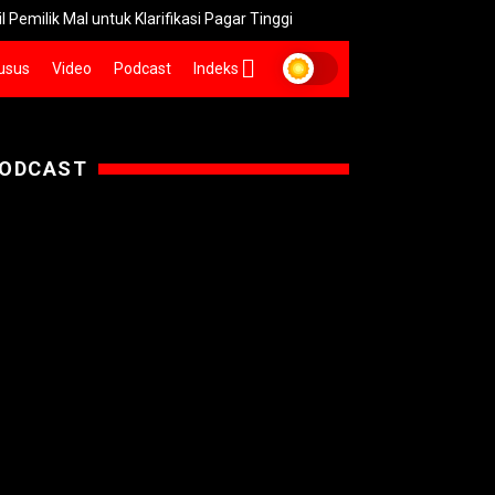
Mal untuk Klarifikasi Pagar Tinggi
Pemkot Surabaya Seleksi 2
usus
Video
Podcast
Indeks
ODCAST