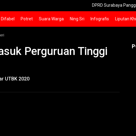
DPRD Surabaya Panggil Pemilik 
Difabel
Potret
Suara Warga
Ning Sri
Infografis
Liputan Kh
eri
P
asuk Perguruan Tinggi
lar UTBK 2020