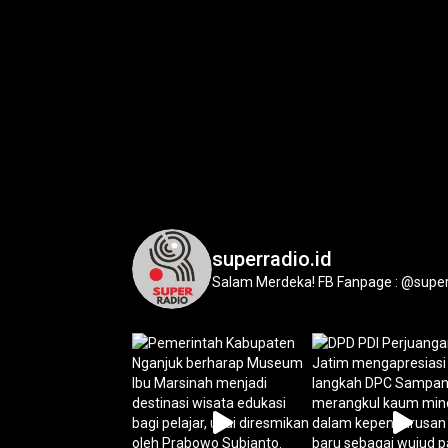
superradio.id
Salam Merdeka!
FB Fanpage : @super