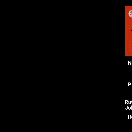
N
P
Ru
Jo
I