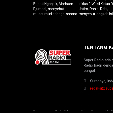
TENTANG K
Super Radio adal
Radio hadir denga
banget.
Surabaya, Ind
redaksi@super
Disclaimer
Kode Etik Jurnalistik
Pedoman Media