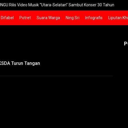
Video Musik “Utara-Selatan” Sambut Konser 30 Tahun
Pakuwon S
Difabel
Potret
Suara Warga
Ning Sri
Infografis
Liputan Kh
P
KSDA Turun Tangan