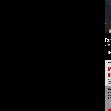
Ru
Jo
I