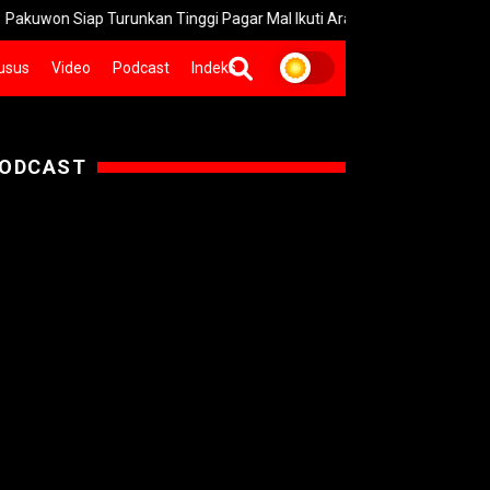
iap Turunkan Tinggi Pagar Mal Ikuti Arahan Wali Kota Surabaya
usus
Video
Podcast
Indeks
ODCAST