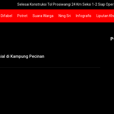
elesai Konstruksi Tol Prosiwangi 24 Km Seksi 1-2 Siap Operasi
Difabel
Potret
Suara Warga
Ning Sri
Infografis
Liputan Kh
P
ial di Kampung Pecinan