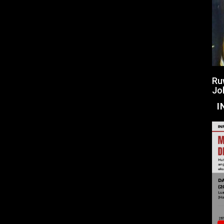
Ru
Jo
I