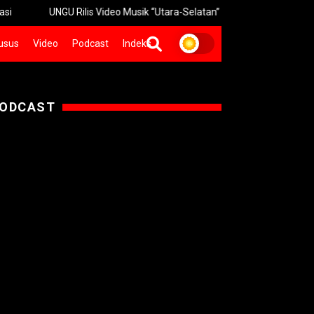
UNGU Rilis Video Musik “Utara-Selatan” Sambut Konser 30 Tahun
usus
Video
Podcast
Indeks
ODCAST