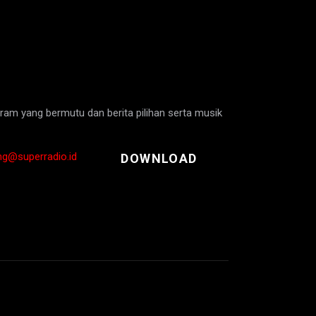
am yang bermutu dan berita pilihan serta musik
ng@superradio.id
DOWNLOAD
© Copyright 2026 Super Radio. All rights reserved.