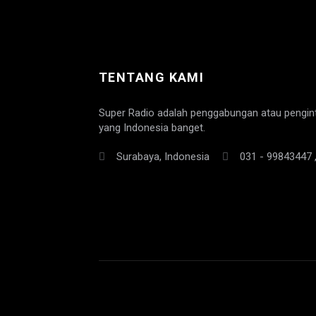
TENTANG KAMI
Super Radio adalah penggabungan atau pengint
yang Indonesia banget.
Surabaya, Indonesia
031 - 99843447 
Disclaimer
Kode Etik Jurnalistik
Pedoman Med