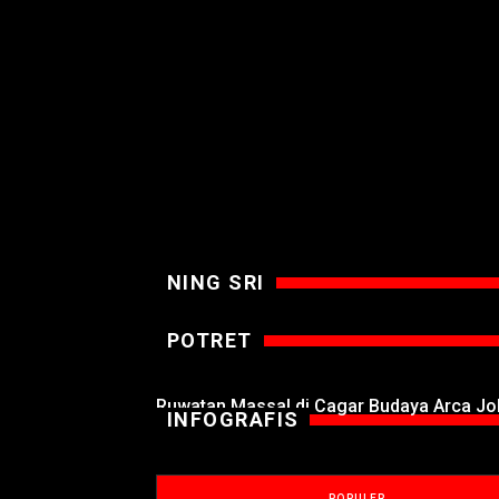
NING SRI
POTRET
Ruwatan Massal di Cagar Budaya Arca J
INFOGRAFIS
POPULER