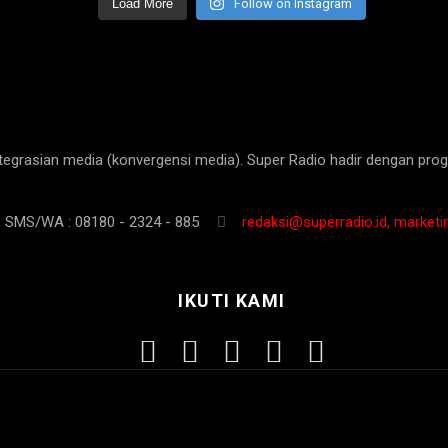
Load More
Follow on Instagram
egrasian media (konvergensi media). Super Radio hadir dengan progr
, SMS/WA : 08180 - 2324 - 885
redaksi@superradio.id, marketi
IKUTI KAMI
ia Siber
Tentang Kami
Menu Item