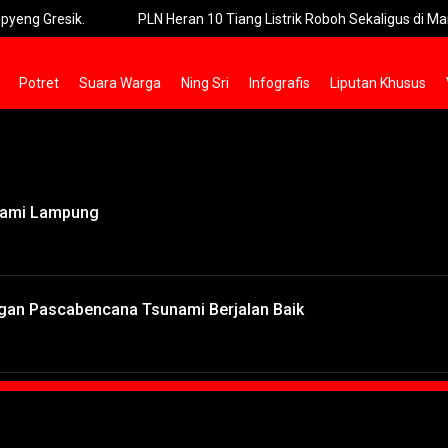
resik.
PLN Heran 10 Tiang Listrik Roboh Sekaligus di Manyar Gr
Potret
Suara Warga
Ning Sri
Infografis
Liputan Khusus
nami Lampung
ngan Pascabencana Tsunami Berjalan Baik