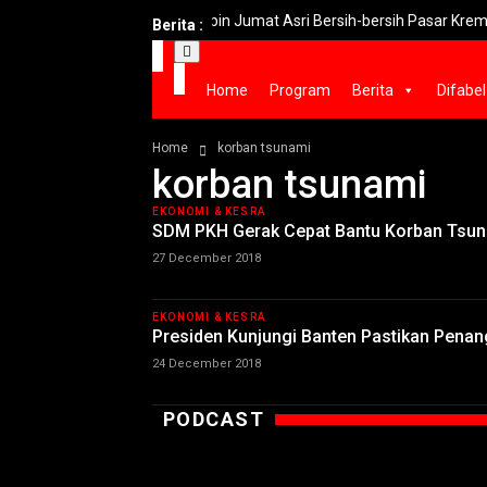
Bupati Yani Pimpin Jumat Asri Bersih-bersih Pasar Krempyeng G
Berita :
Home
Program
Berita
Difabel
Home
korban tsunami
korban tsunami
EKONOMI & KESRA
SDM PKH Gerak Cepat Bantu Korban Tsu
27 December 2018
EKONOMI & KESRA
Presiden Kunjungi Banten Pastikan Pena
24 December 2018
PODCAST