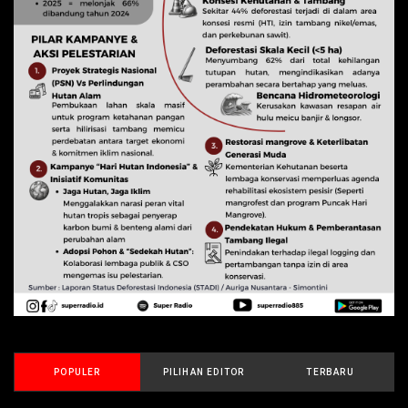
POPULER
PILIHAN EDITOR
TERBARU