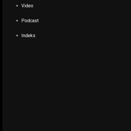
PENDIDIKAN & KESEHATAN
Video
Sekdaprov Jatim Tegaskan Validitas Data Cov
18 June 2020
Podcast
Indeks
EKONOMI & KESRA
Disperindag Jatim Imbau Kab/Kota Susun R
Industri
5 September 2021
POLHUKAM
Hasto: Pengumuman Bacawapres Pendamping
Momentum Tepat
5 July 2023
POLHUKAM
PWNU Jatim : Aksi Menolak Hasil Pemilu Huk
Diperbolehkan
21 May 2019