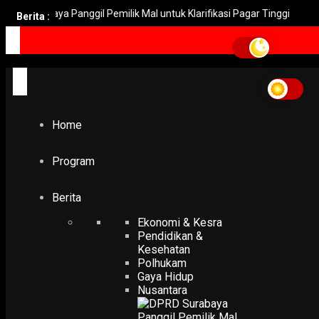
abaya Panggil Pemilik Mal untuk Klarifikasi Pagar Tinggi
Pemko
Berita :
Home
Kominfo Buka Akses Lima PSE
Kominfo Buka Akses Lima
PSE
Home
POLHUKAM
Program
Kominfo Buka Akses Lima PSE, Termasuk Paypal dan St
3 August 2022
Berita
Ekonomi & Kesra
Pendidikan &
Kesehatan
Polhukam
Gaya Hidup
Nusantara