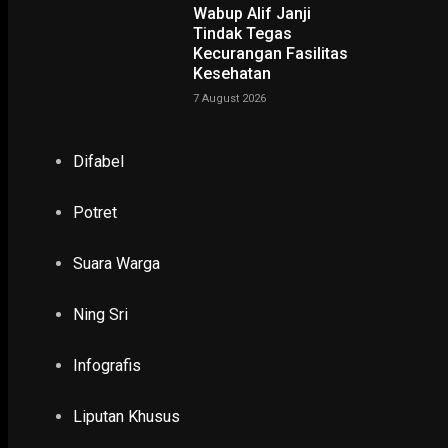
Wabup Alif Janji
Tindak Tegas
Kecurangan Fasilitas
Kesehatan
7 August 2026
NING SRI
Difabel
Potret
POTRET
Suara Warga
Ruwatan Massal di Cagar Budaya Arca Joko Dolog Surab
INFOGRAFIS
Ning Sri
POPULER
PILIHAN EDITOR
Infografis
TERBARU
Liputan Khusus