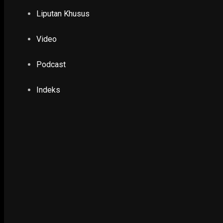
17 March 2025
Liputan Khusus
Video
POLHUKAM
Ganjar: Jawa Timur Jadi Awal Tonggak Perju
Pemilu 2024
Podcast
20 February 2024
Indeks
EKONOMI & KESRA
Kewajiban Vasektomi Sebagai Syarat Bansos M
8 May 2025
POLHUKAM
Sebanyak 29 WNI Anggota Jamaah Tabligh Dip
1 December 2020
POLHUKAM