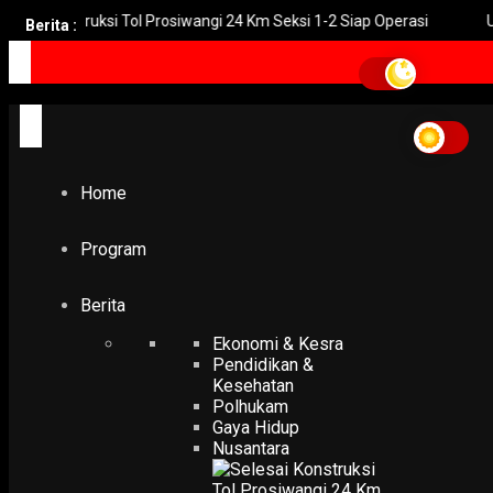
onstruksi Tol Prosiwangi 24 Km Seksi 1-2 Siap Operasi
UNGU Ril
Berita :
Home
imigrasi kediri
imigrasi kediri
Home
POLHUKAM
Imigrasi Kediri Tolak Ratusan Pemohon Paspor
10 November 2017
Program
Berita
Ekonomi & Kesra
Pendidikan &
Kesehatan
Polhukam
Gaya Hidup
Nusantara