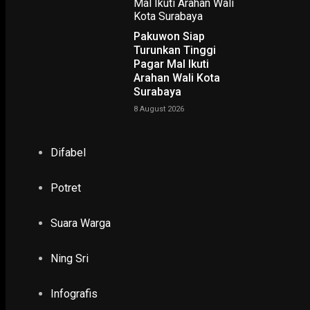
Pakuwon Siap
Turunkan Tinggi
Pagar Mal Ikuti
Arahan Wali Kota
NING SRI
Surabaya
8 August 2026
POTRET
Difabel
Ruwatan Massal di Cagar Budaya Arca Joko Dolog Surab
INFOGRAFIS
Potret
POPULER
Suara Warga
PILIHAN EDITOR
TERBARU
Ning Sri
POLHUKAM
Infografis
Marzuki Imron, Si Ustaz Naruto yang Pilih Ja