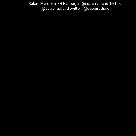
Salam Merdeka!
FB Fanpage : @superradio.id
TikTok :
@superradio.id
twitter : @superradioid