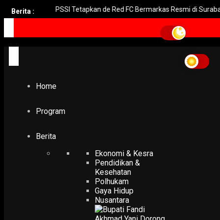
l
PSSI Tetapkan de Red FC Bermarkas Resmi di Surabaya
Berita :
Home
Gerkatin Kediri
Gerkatin Kediri
Home
POLHUKAM
Jika Terpilih, Dito Siap Libatkan Disabilitas
8 October 2020
Program
Berita
Ekonomi & Kesra
Pendidikan &
Kesehatan
Polhukam
Gaya Hidup
Nusantara