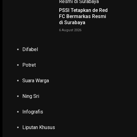
PSSI Tetapkan de Red
FC Bermarkas Resmi
di Surabaya
6 August 2026
NING SRI
Difabel
POTRET
Potret
Ruwatan Massal di Cagar Budaya Arca Joko Dolog Surab
INFOGRAFIS
Suara Warga
Ning Sri
POPULER
PILIHAN EDITOR
TERBARU
Infografis
Liputan Khusus
POLHUKAM
Pemprov Jatim Dorong Kabupaten/Kota Ben