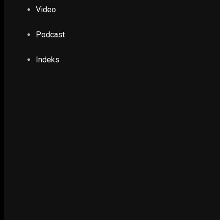
24 February 2022
Video
Podcast
POLHUKAM
Hadiri Paku Integritas KPK, Komitmen Ganja
Indeks
Harapan KPK
18 January 2024
EKONOMI & KESRA
Stabilkan Harga Bawang, Kediri Gelar Operasi
26 April 2019
NUSANTARA
Ribuan Santri dan Alumni Hadiri 100 Tahun Pon
20 May 2024
EKONOMI & KESRA