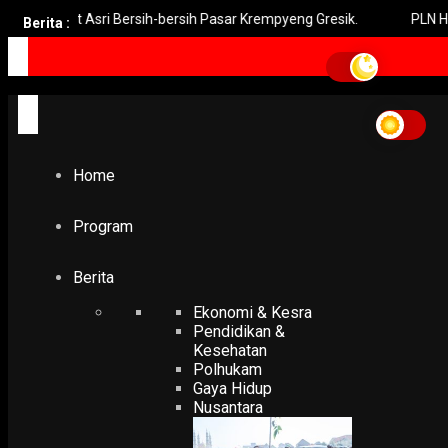
umat Asri Bersih-bersih Pasar Krempyeng Gresik.
PLN Heran 10 
Berita :
Home
Gempa vulkanik
Gempa vulkanik
Home
EKONOMI & KESRA
BMKG Ungkap Kronologi Tsunami Selat Sunda
31 December 2018
Program
Berita
Ekonomi & Kesra
Pendidikan &
Kesehatan
Polhukam
Gaya Hidup
Nusantara