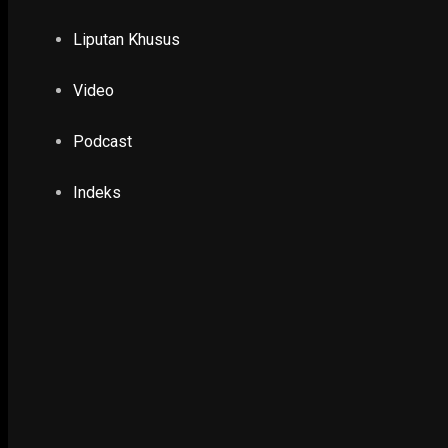
Produksi Tenun Ikat
4 June 2018
Liputan Khusus
EKONOMI & KESRA, PENDIDIKAN & KESEHATAN
Video
Berdayakan Penyandang Disabilitas Melalui Fe
14 March 2019
Podcast
Indeks
POLHUKAM
Mahfud MD: Tim Percepatan Reformasi Huk
Segera Lapor ke Presiden
13 September 2023
PENDIDIKAN & KESEHATAN
Cakupan Vaksinasi Indonesia Peringkat 5 Bes
7 January 2022
GAYA HIDUP