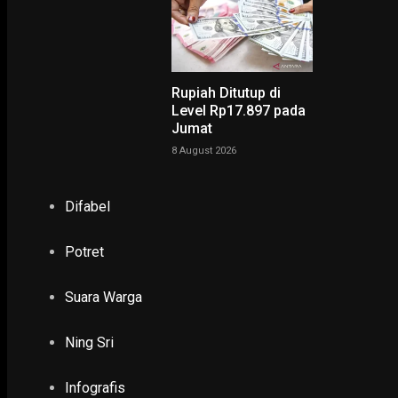
Rupiah Ditutup di
NING SRI
Level Rp17.897 pada
Jumat
8 August 2026
POTRET
Difabel
Ruwatan Massal di Cagar Budaya Arca Joko Dolog Surab
INFOGRAFIS
Potret
POPULER
PILIHAN EDITOR
Suara Warga
TERBARU
Ning Sri
EKONOMI & KESRA
Infografis
Perempuan Warga Binaan Lapas Kelas II A Kedi