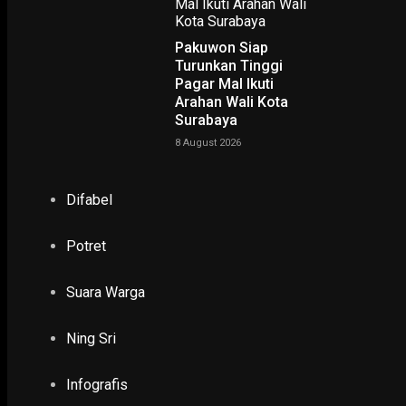
Pakuwon Siap
Turunkan Tinggi
Pagar Mal Ikuti
Arahan Wali Kota
Surabaya
8 August 2026
NING SRI
Difabel
POTRET
Potret
Suara Warga
Ruwatan Massal di Cagar Budaya Arca Joko Dolog Surab
INFOGRAFIS
Ning Sri
POPULER
PILIHAN EDITOR
Infografis