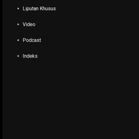
TERBARU
Liputan Khusus
POLHUKAM
Video
PDI Perjuangan Tanggapi Positif Gagasan Eva
Pemilu
9 November 2019
Podcast
Indeks
PENDIDIKAN & KESEHATAN
Surabaya Turun ke Level 2, Indikator Penang
WHO
6 September 2021
EKONOMI & KESRA, GAYA HIDUP
Ribuan Pengunjung Pilih Berwisata ke Kebun 
30 December 2023
EKONOMI & KESRA
Khofifah Tinjau Dapur Umum Korban Banjir 