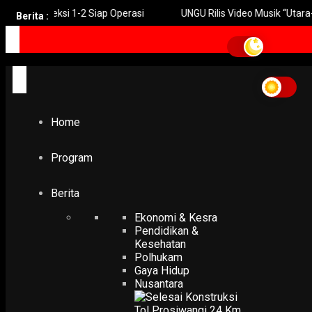
Km Seksi 1-2 Siap Operasi
UNGU Rilis Video Musik “Utara-Selata
Berita :
Home
Gelorakan Nilai-nilai Pancasila dalam Kepemimpinan
Gelorakan Nilai-nilai
Pancasila dalam
Home
Kepemimpinan
Program
POLHUKAM
Achmad Hidayat Dorong Generasi Muda Gelorakan Nilai-ni
Berita
Pancasila dalam Kepemimpinan
Ekonomi & Kesra
31 May 2022
Pendidikan &
Kesehatan
Polhukam
Gaya Hidup
Nusantara