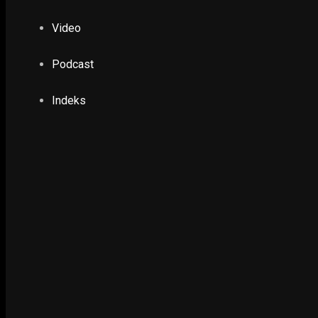
Tim Penjinak Bom Selidiki Ledakan saat Teraw
Video
18 March 2026
Podcast
LIPUTAN KHUSUS
Banjir Informasi, Krisis Verifikasi: Siapa Men
Indeks
19 April 2026
Ketika Wali Kota Surabaya Temukan Pelangga
19 April 2026
Saat Kota Pahlawan Mengeliminasi Tuberkulo
24 March 2026
DIFABEL