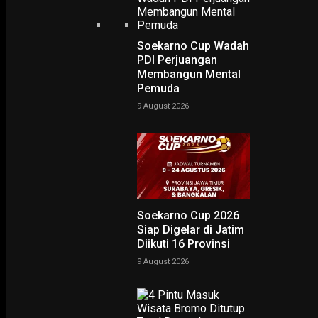
Soekarno Cup Wadah
PDI Perjuangan
Membangun Mental
Pemuda
NING SRI
9 August 2026
POTRET
Ruwatan Massal di Cagar Budaya Arca Joko Dolog Surab
INFOGRAFIS
Soekarno Cup 2026
Siap Digelar di Jatim
POPULER
PILIHAN EDITOR
Diikuti 16 Provinsi
9 August 2026
TERBARU
EKONOMI & KESRA, GALERI FOTO
Diguyur Hujan, Massa Aksi Surabaya Serukan 