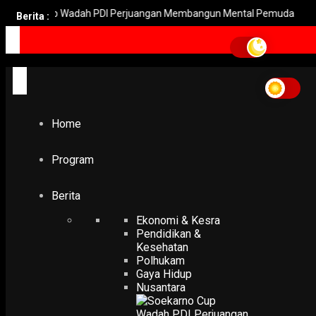
o Cup Wadah PDI Perjuangan Membangun Mental Pemuda
Soek
Berita :
Home
Gandeng Forum CSR Jatim
Gandeng Forum CSR Jati
Home
EKONOMI & KESRA
ITS Gandeng Forum CSR Jatim, Kembangkan Energi
Terbarukan
Program
30 April 2018
PODCAST
Berita
Ekonomi & Kesra
Pendidikan &
Kesehatan
Polhukam
Gaya Hidup
Nusantara