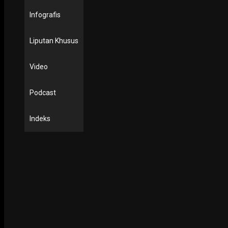
Infografis
Liputan Khusus
Video
Podcast
NING SRI
Indeks
POTRET
Ruwatan Massal di Cagar Budaya Arca Joko Dolog Surab
INFOGRAFIS