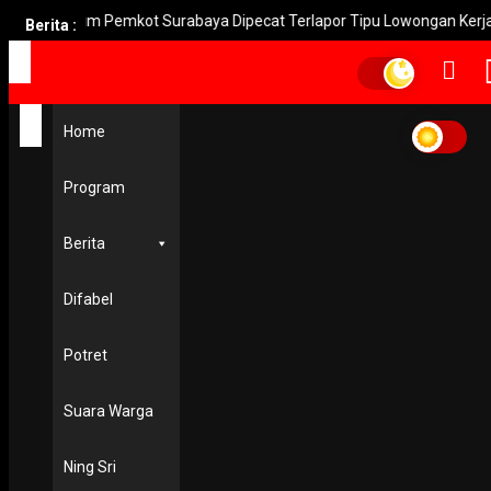
Dua Oknum Pemkot Surabaya Dipecat Terlapor Tipu Lowongan Kerja
Berita :
Home
Home
Demi Kemanusiaan
Demi Kemanusiaan
Program
EKONOMI & KESRA
Demi Kemanusiaan, Rela Jadi Pengemudi Ambulans Jena
Berita
Covid-19
29 April 2020
Difabel
PODCAST
Potret
Suara Warga
Ning Sri