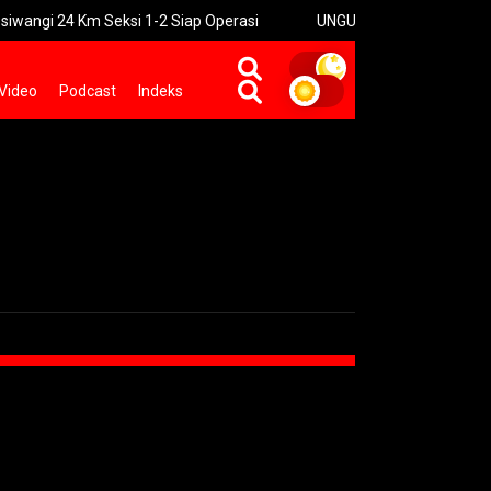
4 Km Seksi 1-2 Siap Operasi
UNGU Rilis Video Musik “Utara-Sel
Video
Podcast
Indeks