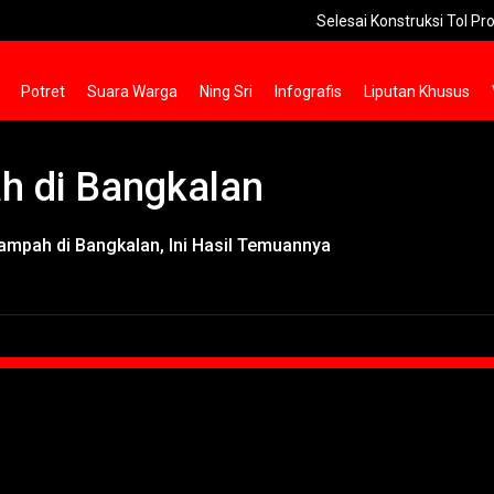
Selesai Konstruksi Tol Prosiwangi 2
Potret
Suara Warga
Ning Sri
Infografis
Liputan Khusus
h di Bangkalan
ampah di Bangkalan, Ini Hasil Temuannya