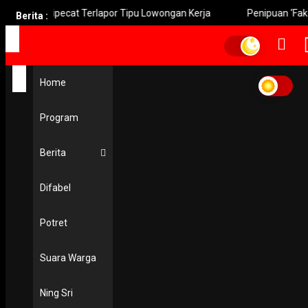
 Dipecat Terlapor Tipu Lowongan Kerja
Penipuan ‘Fake BTS’ 
Berita :
Home
Home
Berangkatkan Tim Relawan
Berangkatkan Tim Relawa
Program
EKONOMI & KESRA
Risma Berangkatkan Tim Relawan Misi Kemanusiaan ke P
Berita
6 October 2018
Difabel
PODCAST
Potret
Suara Warga
Ning Sri