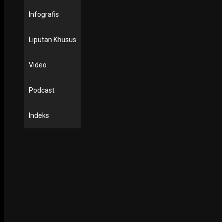
Infografis
Liputan Khusus
Video
Podcast
NING SRI
Indeks
POTRET
Ruwatan Massal di Cagar Budaya Arca Joko Dolog Surab
INFOGRAFIS