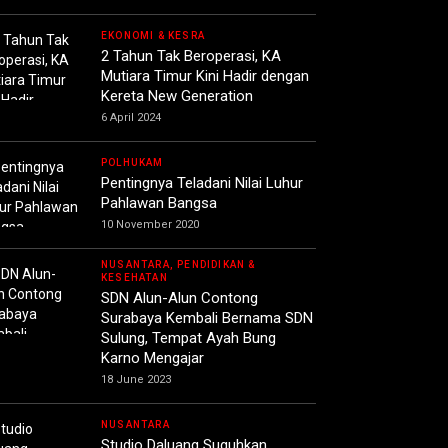
EKONOMI & KESRA
2 Tahun Tak Beroperasi, KA
Mutiara Timur Kini Hadir dengan
Kereta New Generation
6 April 2024
POLHUKAM
Pentingnya Teladani Nilai Luhur
Pahlawan Bangsa
10 November 2020
NUSANTARA, PENDIDIKAN &
KESEHATAN
SDN Alun-Alun Contong
Surabaya Kembali Bernama SDN
Sulung, Tempat Ayah Bung
Karno Mengajar
18 June 2023
NUSANTARA
Studio Daluang Suguhkan