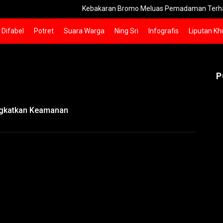
Kebakaran Bromo Meluas Pemadaman Terhambat Meda
Difabel
Potret
Suara Warga
Ning Sri
Infografis
Liputan Kh
P
ingkatkan Keamanan