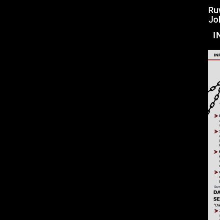
Ru
Jo
I