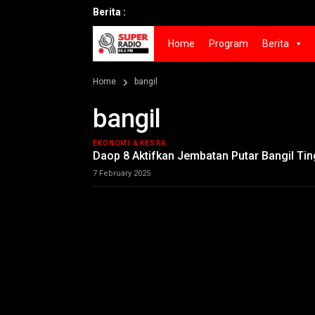
Berita :
Home
Program
Berita
Home
bangil
bangil
EKONOMI & KESRA
Daop 8 Aktifkan Jembatan Putar Bangil T
7 February 2025