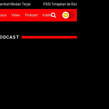
n Terjal
PSSI Tetapkan de Red FC Bermarkas Resmi di Suraba
usus
Video
Podcast
Indeks
ODCAST