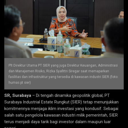
Plt Direktur Utama PT SIER yang juga Direktur Keuangan, Administrasi
dan Manajemen Risiko, Rizka Syafittri Siregar saat memaparkan
fasilitas dan infrastruktur yang tersedia di kawasan industri SIER.(foto:
humas pt sier)
SR, Surabaya
– Di tengah dinamika geopolitik global, PT
Surabaya Industrial Estate Rungkut (SIER) tetap menunjukkan
komitmennya menjaga iklim investasi yang kondusif. Sebagai
salah satu pengelola kawasan industri milik pemerintah, SIER
terus menjadi daya tarik bagi investor dalam maupun luar