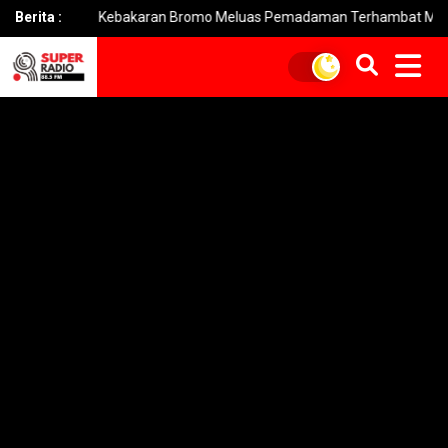
Berita :
Kebakaran Bromo Meluas Pemadaman Terhambat Medan Terjal