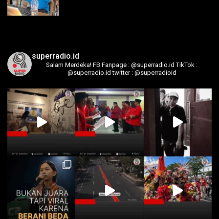
superradio.id
Salam Merdeka!
FB Fanpage : @superradio.id
TikTok :
@superradio.id
twitter : @superradioid