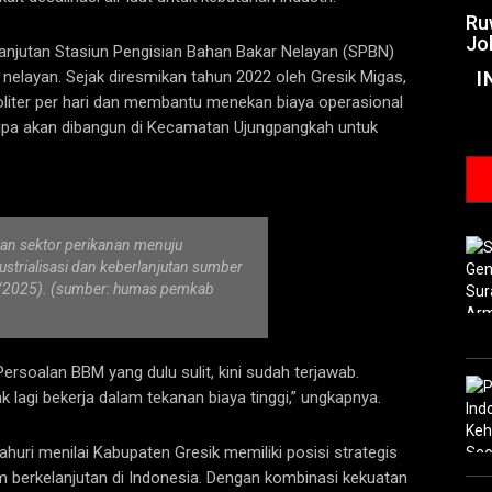
Ru
Jo
lanjutan Stasiun Pengisian Bahan Bakar Nelayan (SPBN)
I
 nelayan. Sejak diresmikan tahun 2022 oleh Gresik Migas,
liter per hari dan membantu menekan biaya operasional
rupa akan dibangun di Kecamatan Ujungpangkah untuk
an sektor perikanan menuju
trialisasi dan keberlanjutan sumber
/10/2025). (sumber: humas pemkab
Persoalan BBM yang dulu sulit, kini sudah terjawab.
 lagi bekerja dalam tekanan biaya tinggi,” ungkapnya.
ri menilai Kabupaten Gresik memiliki posisi strategis
berkelanjutan di Indonesia. Dengan kombinasi kekuatan