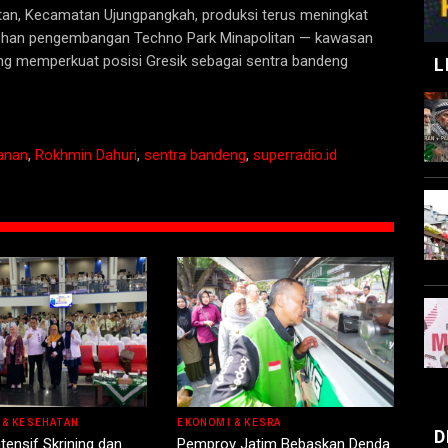
n, Kecamatan Ujungpangkah, produksi terus meningkat
ntohan pengembangan Techno Park Minapolitan — kawasan
yang memperkuat posisi Gresik sebagai sentra bandeng
L
anan
,
Rokhmin Dahuri
,
sentra bandeng
,
superradio.id
 & KESEHATAN
EKONOMI & KESRA
D
ntensif Skrining dan
Pemprov Jatim Bebaskan Denda