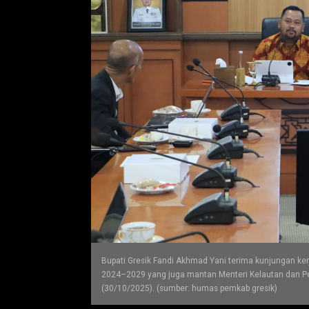
Bupati Gresik Fandi Akhmad Yani terima kunjungan kerj
2024–2029 yang juga mantan Menteri Kelautan dan Peri
(30/10/2025). (sumber: humas pemkab gresik)