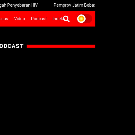
ran HIV
Pemprov Jatim Bebaskan Denda PKB bagi Driver Ojol
usus
Video
Podcast
Indeks
ODCAST