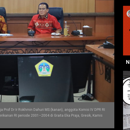
N
a Prof Dr Ir Rokhmin Dahuri MS (kanan), anggota Komisi IV DPR RI
kanan RI periode 2001–2004 di Graita Eka Praja, Gresik, Kamis