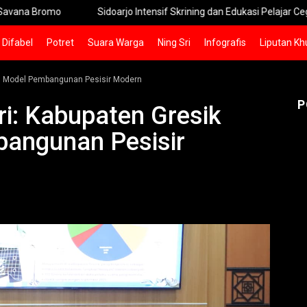
mo
Sidoarjo Intensif Skrining dan Edukasi Pelajar Cegah Penyeba
Difabel
Potret
Suara Warga
Ning Sri
Infografis
Liputan Kh
oh Model Pembangunan Pesisir Modern
P
i: Kabupaten Gresik
angunan Pesisir