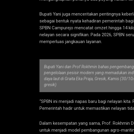
Bupati Yani juga menceritakan pentingnya keber
sebagai bentuk nyata kehadiran pemerintah bagi
SPBN Campurejo mencatat omzet hingga 14 kilo
nelayan secara signifikan. Pada 2026, SPBN se
memperluas jangkauan layanan.
Bupati Yani dan Prof Rokhmin bahas pengembang
pengelolaan pesisir modern yang memadukan indus
daya laut di Graita Eka Praja, Gresik, Kamis (30
gresik)
“SPBN ini menjadi napas baru bagi nelayan kita. 
Pemerintah hadir untuk memastikan nelayan tidak
Dalam kesempatan yang sama, Prof. Rokhmin Dahu
untuk menjadi model pembangunan agro-maritim 