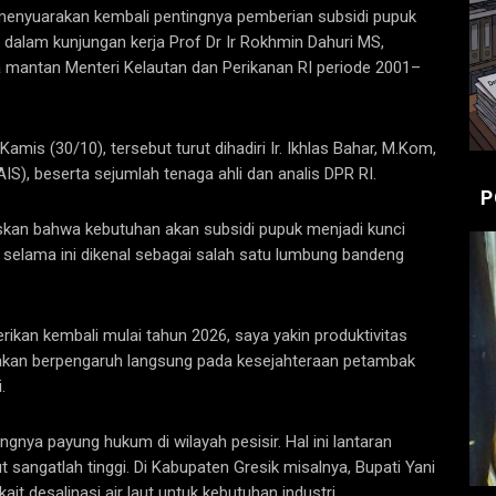
menyuarakan kembali pentingnya pemberian subsidi pupuk
 dalam kunjungan kerja Prof Dr Ir Rokhmin Dahuri MS,
 mantan Menteri Kelautan dan Perikanan RI periode 2001–
amis (30/10), tersebut turut dihadiri Ir. Ikhlas Bahar, M.Kom,
IAIS), beserta sejumlah tenaga ahli dan analis DPR RI.
P
skan bahwa kebutuhan akan subsidi pupuk menjadi kunci
g selama ini dikenal sebagai salah satu lumbung bandeng
rikan kembali mulai tahun 2026, saya yakin produktivitas
 akan berpengaruh langsung pada kesejahteraan petambak
.
gnya payung hukum di wilayah pesisir. Hal ini lantaran
 sangatlah tinggi. Di Kabupaten Gresik misalnya, Bupati Yani
 desalinasi air laut untuk kebutuhan industri.