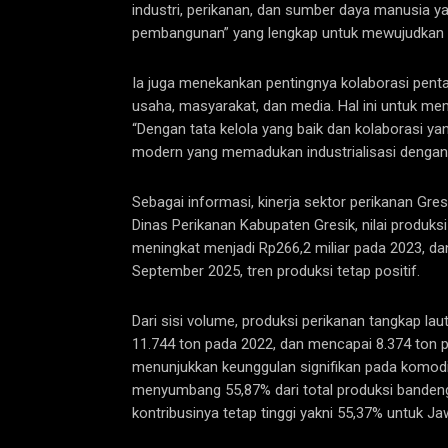
industri, perikanan, dan sumber daya manusia y
pembangunan” yang lengkap untuk mewujudkan k
Ia juga menekankan pentingnya kolaborasi penta-
usaha, masyarakat, dan media. Hal ini untuk me
“Dengan tata kelola yang baik dan kolaborasi ya
modern yang memadukan industrialisasi dengan k
Sebagai informasi, kinerja sektor perikanan Gre
Dinas Perikanan Kabupaten Gresik, nilai produks
meningkat menjadi Rp266,2 miliar pada 2023, dan
September 2025, tren produksi tetap positif.
Dari sisi volume, produksi perikanan tangkap lau
11.744 ton pada 2022, dan mencapai 8.374 ton p
menunjukkan keunggulan signifikan pada komodi
menyumbang 55,87% dari total produksi bandeng
kontribusinya tetap tinggi yakni 55,37% untuk J