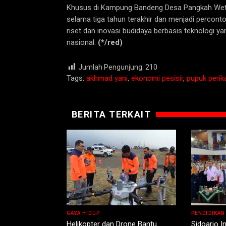
Khusus di Kampung Bandeng Desa Pangkah Weta
selama tiga tahun terakhir dan menjadi perco
riset dan inovasi budidaya berbasis teknologi 
nasional.
(*/red)
Jumlah Pengunjung:
210
Tags:
akhmad yani
,
ekonomi pesisir
,
pupuk perik
BERITA TERKAIT
GAYA HIDUP
PENDIDIKAN
Helikopter dan Drone Bantu
Sidoarjo I