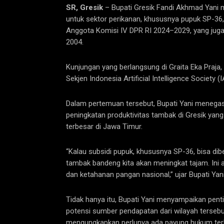
SR, Gresik
– Bupati Gresik Fandi Akhmad Yani 
untuk sektor perikanan, khususnya pupuk SP-36,
Anggota Komisi IV DPR RI 2024–2029, yang juga
2004.
Kunjungan yang berlangsung di Graita Eka Praja, K
Sekjen Indonesia Artificial Intelligence Society (
Dalam pertemuan tersebut, Bupati Yani menega
peningkatan produktivitas tambak di Gresik yan
terbesar di Jawa Timur.
“Kalau subsidi pupuk, khususnya SP-36, bisa dibe
tambak bandeng kita akan meningkat tajam. Ini
dan ketahanan pangan nasional,” ujar Bupati Yani
Tidak hanya itu, Bupati Yani menyampaikan pentin
potensi sumber pendapatan dari wilayah tersebut
mengungkapkan perlunya ada payung hukum terkait