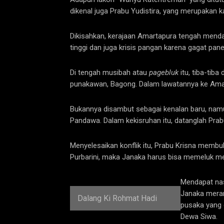
dikenal juga Prabu Yudistira, yang merupakan 
Dikisahkan, kerajaan Amartapura tengah mend
tinggi dan juga krisis pangan karena gagat pane
Di tengah musibah atau
pagebluk
itu, tiba-tib
punakawan, Bagong. Dalam lawatannya ke Amart
Bukannya disambut sebagai kenalan baru, namu
Pandawa. Dalam kekisruhan itu, datanglah Prab
Menyelesaikan konflik itu, Prabu Krisna memb
Purbarini, maka Janaka harus bisa memeluk me
Mendapat nas
Janaka merang
Dalang Ki Rohmat Hadi
pusaka yang 
Dewa Siwa.