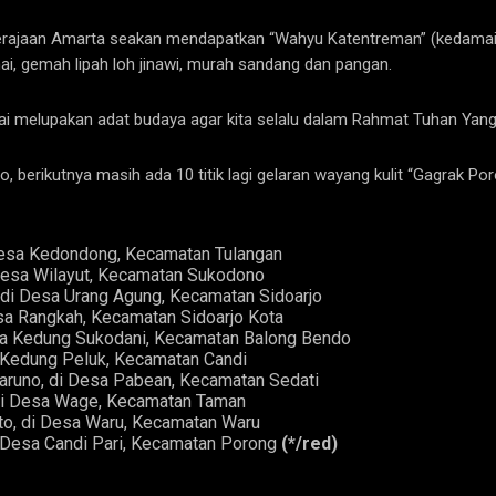
rajaan Amarta seakan mendapatkan “Wahyu Katentreman” (kedamaian
i, gemah lipah loh jinawi, murah sandang dan pangan.
ampai melupakan adat budaya agar kita selalu dalam Rahmat Tuhan Ya
 berikutnya masih ada 10 titik lagi gelaran wayang kulit “Gagrak Por
 Desa Kedondong, Kecamatan Tulangan
 Desa Wilayut, Kecamatan Sukodono
o, di Desa Urang Agung, Kecamatan Sidoarjo
 Desa Rangkah, Kecamatan Sidoarjo Kota
esa Kedung Sukodani, Kecamatan Balong Bendo
a Kedung Peluk, Kecamatan Candi
aruno, di Desa Pabean, Kecamatan Sedati
 di Desa Wage, Kecamatan Taman
to, di Desa Waru, Kecamatan Waru
i Desa Candi Pari, Kecamatan Porong
(*/red)