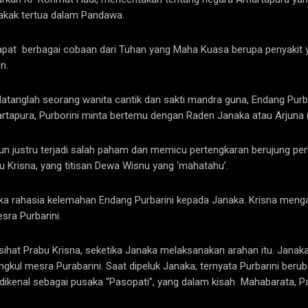
kakak tertua dalam Pandawa.
apat berbagai cobaan dari Tuhan yang Maha Kuasa berupa penyakit
n.
a datanglah seorang wanita cantik dan sakti mandra guna, Endang Purb
apura, Purborini minta bertemu dengan Raden Janaka atau Arjuna (p
n justru terjadi salah paham dan memicu pertengkaran berujung perk
u Krisna, yang titisan Dewa Wisnu yang ‘mahatahu’.
uka rahasia kelemahan Endang Purbarini kepada Janaka. Krisna meng
sra Purbarini.
ihat Prabu Krisna, seketika Janaka melaksanakan arahan itu. Janaka
kul mesra Purabarini. Saat dipeluk Janaka, ternyata Purbarini berub
dikenal sebagai pusaka “Pasopati”, yang dalam kisah Mahabarata, P