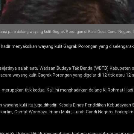
rsama para dalang wayang kulit Gagrak Porongan di Balai Desa Candi Negoro
ut hadir menyaksikan wayang kulit Gagrak Porongan yang diselengar
sejatinya salah satu Warisan Budaya Tak Benda (WBTB) Kabupaten s
ra wayang kulit Gagrak Porongan yang digelar di 12 titik atau 12 se
ro merupakan titik kedua. Kali ini menghadirkan dalang Ki Rohmat H
an wayang kulit itu juga dihadiri Kepala Dinas Pendidikan Kebudayaan
Sukartini, Camat Wonoayu Imam Mukri, Lurah Candi Negoro, Forkop
rkan Ki Rohmat Hadi, menceritakan tentang negara Amartapura yang