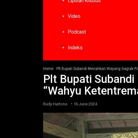
Liputan Khusus
Video
Podcast
Indeks
Home
Plt Bupati Subandi Meriahkan Wayang Gagrak P
Plt Bupati Suband
“Wahyu Ketentrem
-
Rudy Hartono
16 June 2024