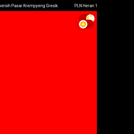
rempyeng Gresik.
PLN Heran 10 Tiang Listrik Roboh Sekaligus di