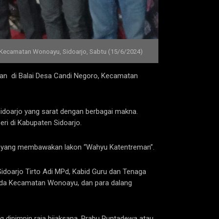
, Kecamatan Wonoayu, Sidoarjo, Sabtu (15/6/2024)
akan di Balai Desa Candi Negoro, Kecamatan
idoarjo yang sarat dengan berbagai makna.
ri di Kabupaten Sidoarjo.
adi yang membawakan lakon “Wahyu Katentreman”.
 Sidoarjo Tirto Adi MPd, Kabid Guru dan Tenaga
imda Kecamatan Wonoayu, dan para dalang
 dipimpin raja bijaksana, Prabu Puntadewa atau