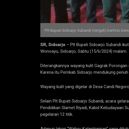
Plt Bupati Sidoarjo Subandi (tengah) berfoto be
SR, Sidoarjo
– Plt Bupati Sidoarjo Subandi ik
Wonoayu, Sidoarjo, Sabtu (15/6/2024) malam.
Diterangkannya wayang kulit Gagrak Porongan 
Karena itu Pemkab Sidoarjo mendukung penuh aca
Wayang kulit yang digelar di Desa Candi Nego
Selain Plt Bupati Sidoarjo Subandi, acara gelar
Pendidikan Slamet Riyadi, Kabid Kebudayaan 
pagelaran 12 titik.
Adapun lakon “Wahyu Katentreman” yang ditutu