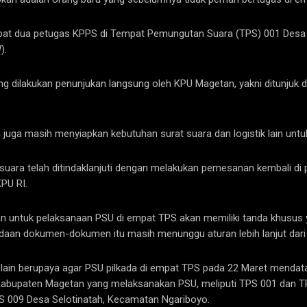
dapat dua petugas KPPS di Tempat Pemungutan Suara (TPS) 001 Desa
).
 dilakukan penunjukan langsung oleh KPU Magetan, yakni ditunjuk 
juga masih menyiapkan kebutuhan surat suara dan logistik lain untu
ara telah ditindaklanjuti dengan melakukan pemesanan kembali di pe
PU RI.
kan untuk pelaksanaan PSU di empat TPS akan memiliki tanda khusu
aan dokumen-dokumen itu masih menunggu aturan lebih lanjut dari 
in berupaya agar PSU pilkada di empat TPS pada 22 Maret mendata
 Kabupaten Magetan yang melaksanakan PSU, meliputi TPS 001 dan 
 009 Desa Selotinatah, Kecamatan Ngariboyo.