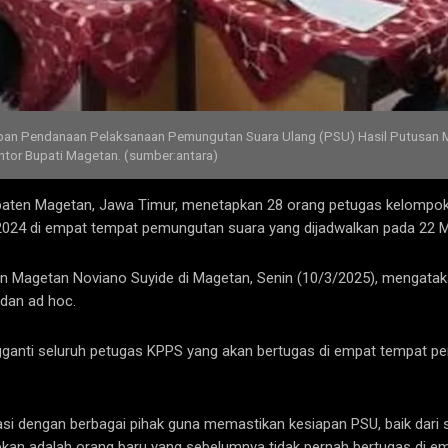
an Pendanaan Pelaksanaan Pemungutan Suara Ulang (PSU) Hasil Putusan M
tor Bupati Magetan. (sumber:antara)
ten Magetan, Jawa Timur, menetapkan 28 orang petugas kelompok
2024 di empat tempat pemungutan suara yang dijadwalkan pada 22 M
 Magetan Noviano Suyide di Magetan, Senin (10/3/2025), mengatak
adan ad hoc.
gganti seluruh petugas KPPS yang akan bertugas di empat tempat p
i dengan berbagai pihak guna memastikan kesiapan PSU, baik dari s
kan adalah orang baru yang sebelumnya tidak pernah bertugas di em