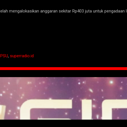
lah mengalokasikan anggaran sekitar Rp403 juta untuk pengadaan l
,
PSU
,
superradio.id