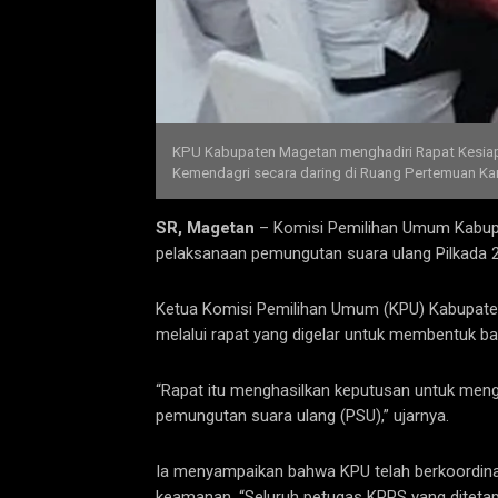
KPU Kabupaten Magetan menghadiri Rapat Kesiap
Kemendagri secara daring di Ruang Pertemuan Kan
SR, Magetan
– Komisi Pemilihan Umum Kabupa
pelaksanaan pemungutan suara ulang Pilkada 
Ketua Komisi Pemilihan Umum (KPU) Kabupaten
melalui rapat yang digelar untuk membentuk b
“Rapat itu menghasilkan keputusan untuk men
pemungutan suara ulang (PSU),” ujarnya.
Ia menyampaikan bahwa KPU telah berkoordinas
keamanan. “Seluruh petugas KPPS yang ditetap