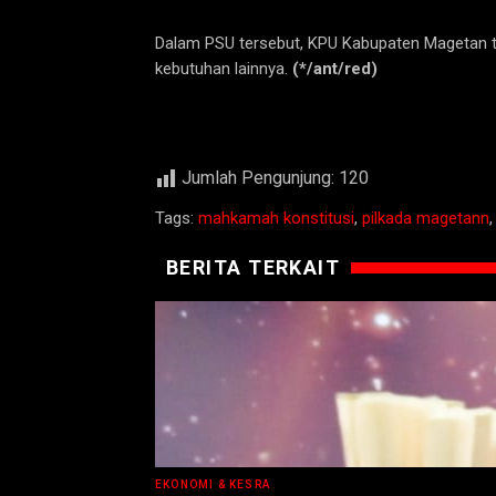
Dalam PSU tersebut, KPU Kabupaten Magetan te
kebutuhan lainnya.
(*/ant/red)
Jumlah Pengunjung:
120
Tags:
mahkamah konstitusi
,
pilkada magetann
BERITA TERKAIT
EKONOMI & KESRA