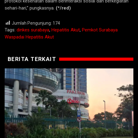
protokol kesehatan dalam berinteraksi sosial dan berkegiatan
sehari-hari,” pungkasnya.
(*/red)
Jumlah Pengunjung:
174
Tags:
dinkes surabaya
,
Hepatitis Akut
,
Pemkot Surabaya
Waspadai Hepatitis Akut
BERITA TERKAIT