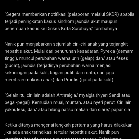
“Segera memberikan notifikasi (pelaporan melalui SKDR) apabila
terjadi peningkatan kasus sindrom jaundis akut maupun
penemuan kasus ke Dinkes Kota Surabaya,” tambahnya.
Nanik pun menjabarkan sejumlah ciri-ciri anak yang terjangkit
hepatitis akut. Mulai dari penurunan kesadaran, Pyrexia (demam
tinggi), muncul perubahan warna urin (gelap) dan/ atau feses
(pucat), jaundis (terjadinya perubahan warna menjadi
kekuningan pada kulit, bagian putih dari mata, dan juga
membran mukosa anak) dan Pruritis (gatal pada kulit).
“Selain itu, ciri lain adalah Arthralgia/ myalgia (Nyeri Sendi atau
pegal-pegal). Kemudian mual, muntah, atau nyeri perut. Ciri lain
yakni, lesu, dan/ atau hilang nafsu makan dan diare,” papar dia.
Ketika ditanya mengenai langkah pertama yang harus dilakukan
jika ada anak terindikasi tertular hepatitis akut, Nanik pun