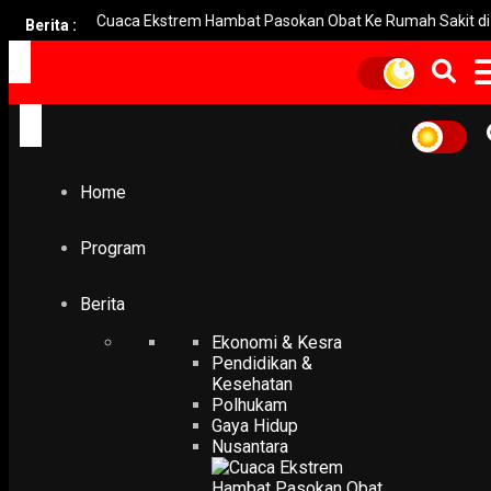
Cuaca Ekstrem Hambat Pasokan Obat Ke Rumah Sakit di Pulau Ba
Berita :
Home
Pelajar Kediri Donasikan Buku Bacaan
Pelajar Kediri Donasikan
Home
Buku Bacaan
Program
-
Yovie Wicaksono
16 November 2019
Berita
Ekonomi & Kesra
Pendidikan &
Kesehatan
Polhukam
Gaya Hidup
Nusantara