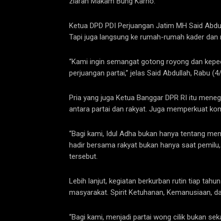
ziarah Makam Bung Karno.
Ketua DPD PDI Perjuangan Jatim MH Said Abdulla
Tapi juga langsung ke rumah-rumah kader dan
“Kami ingin semangat gotong royong dan kepedu
perjuangan partai,” jelas Said Abdullah, Rabu (4
Pria yang juga Ketua Banggar DPR RI itu mene
antara partai dan rakyat. Juga memperkuat ko
“Bagi kami, Idul Adha bukan hanya tentang me
hadir bersama rakyat bukan hanya saat pemilu,
tersebut.
Lebih lanjut, kegiatan berkurban rutin tiap tah
masyarakat. Spirit Ketuhanan, Kemanusiaan, dan
“Bagi kami, menjadi partai wong cilik bukan se