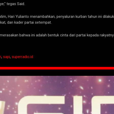
e,” tegas Said.
Jatim, Hari Yulianto menambahkan, penyaluran kurban tahun ini dilak
t, dan kader partai setempat.
erasakan bahwa ini adalah bentuk cinta dari partai kepada rakyatnya,
h
,
sapi
,
superradio.id