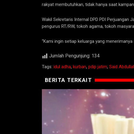
rakyat membutuhkan, tidak hanya saat kampany
Wakil Sekretaris Internal DPD PDI Perjuangan 
pengurus RT/RW, tokoh agama, tokoh masyaraka
“Kami ingin setiap keluarga yang menerimanya m
Jumlah Pengunjung:
134
Tags:
idul adha
,
kurban
,
pdip jatim
,
Said Abdulla
BERITA TERKAIT