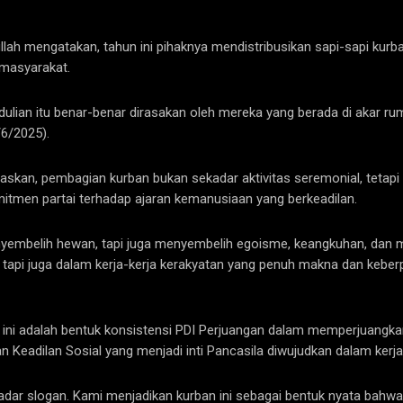
h mengatakan, tahun ini pihaknya mendistribusikan sapi-sapi kurban
 masyarakat.
lian itu benar-benar dirasakan oleh mereka yang berada di akar ru
/6/2025).
gaskan, pembagian kurban bukan sekadar aktivitas seremonial, tetap
mitmen partai terhadap ajaran kemanusiaan yang berkeadilan.
nyembelih hewan, tapi juga menyembelih egoisme, keangkuhan, dan 
 tapi juga dalam kerja-kerja kerakyatan yang penuh makna dan keberp
un ini adalah bentuk konsistensi PDI Perjuangan dalam memperjuangkan
 Keadilan Sosial yang menjadi inti Pancasila diwujudkan dalam kerja
kadar slogan. Kami menjadikan kurban ini sebagai bentuk nyata bahwa 