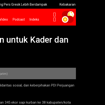
esik Lebih Berdampak
Kebakaran Bromo Meluas Pemadaman Te
Video
Podcast
Indeks
n untuk Kader dan
jatim)
aritas sosial, dan keberpihakan PDI Perjuangan
an 345 ekor sapi kurban ke 38 kabupaten/kota