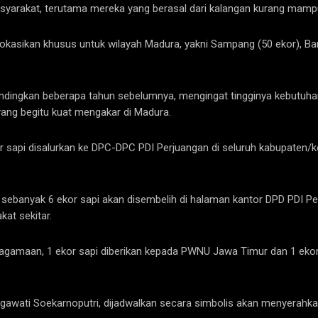
syarakat, terutama mereka yang berasal dari kalangan kurang mamp
ialokasikan khusus untuk wilayah Madura, yakni Sampang (50 ekor), B
andingkan beberapa tahun sebelumnya, mengingat tingginya kebutuhan
ng begitu kuat mengakar di Madura.
kor sapi disalurkan ke DPC-DPC PDI Perjuangan di seluruh kabupate
sebanyak 6 ekor sapi akan disembelih di halaman kantor DPD PDI Pe
kat sekitar.
 keagamaan, 1 ekor sapi diberikan kepada PWNU Jawa Timur dan 1 ek
awati Soekarnoputri, dijadwalkan secara simbolis akan menyerahkan 2