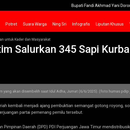
Bupati Fandi Akhmad Yani Dorong Pers Gr
Potret
Suara Warga
Ning Sri
Infografis
Liputan Khusus
ban untuk Kader dan Masyarakat
tim Salurkan 345 Sapi Kurba
m yang akan disembelih saat Idul Adha, Jumat (6/6/2025). (foto:humas pdip 
ah kembali menjadi ajang pembuktian semangat gotong royong, solid
erjuangan partai pemenang pemilu tersebut.
an Pimpinan Daerah (DPD) PDI Perjuangan Jawa Timur mendistribusik