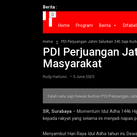
Berita :
Home
Program
Berita
Difabel
Home
PDI Perjuangan Jatim Salurkan 345 Sapi Kur
PDI Perjuangan Ja
Masyarakat
-
Rudy Hartono
5 June 2025
Salah satu sapi hewan kurban PDI Perjuangan Jati
SR, Surabaya
– Momentum Idul Adha 1446 Hijri
kepada rakyat yang selama ini menjadi napas p
Menyambut Hari Raya Idul Adha tahun ini, Dew