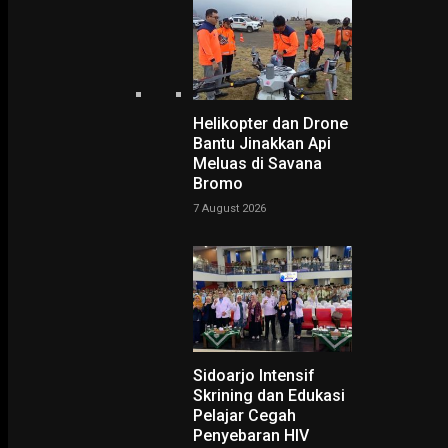
Helikopter dan Drone
Bantu Jinakkan Api
Home
Pakar Sebut Konflik Rusia-Ukraina Tidak Berdampak pada Indonesia
Meluas di Savana
Pakar Sebut Konflik Rusia
Bromo
Ukraina Tidak Berdampak
7 August 2026
pada Indonesia
-
Yovie Wicaksono
17 February 2022
Sidoarjo Intensif
Skrining dan Edukasi
Pelajar Cegah
Penyebaran HIV