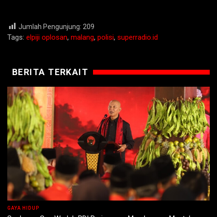
Jumlah Pengunjung:
209
Tags:
elpiji oplosan
,
malang
,
polisi
,
superradio.id
BERITA TERKAIT
GAYA HIDUP