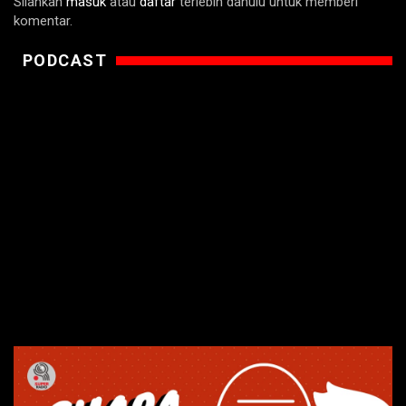
Silahkan
masuk
atau
daftar
terlebih dahulu untuk memberi
komentar.
PODCAST