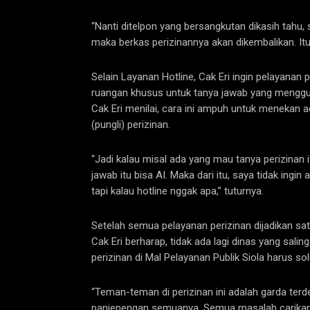
“Nanti ditelpon yang bersangkutan dikasih tahu,
maka berkas perizinannya akan dikembalikan. Itu 
Selain Layanan Hotline, Cak Eri ingin pelayanan p
ruangan khusus untuk tanya jawab yang menggunak
Cak Eri menilai, cara ini ampuh untuk menekan a
(pungli) perizinan.
“Jadi kalau misal ada yang mau tanya perizinan i
jawab itu bisa AI. Maka dari itu, saya tidak in
tapi kalau hotline nggak apa,” tuturnya.
Setelah semua pelayanan perizinan dijadikan sa
Cak Eri berharap, tidak ada lagi dinas yang saling
perizinan di Mal Pelayanan Publik Siola harus solu
“Teman-teman di perizinan ini adalah garda terde
panjenengan semuanya. Semua masalah carikan 