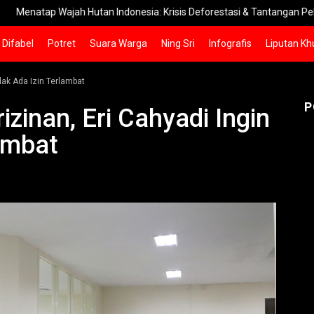
ajah Hutan Indonesia: Krisis Deforestasi & Tantangan Pelestarian
Difabel
Potret
Suara Warga
Ning Sri
Infografis
Liputan Kh
dak Ada Izin Terlambat
P
zinan, Eri Cahyadi Ingin
ambat