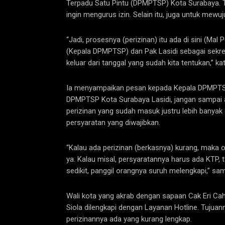
Terpadu Satu Pintu (DPMPTSP) Kota Surabaya. 
ingin mengurus izin. Selain itu, juga untuk mewuj
“Jadi, prosesnya (perizinan) itu ada di sini (Mal
(Kepala DPMPTSP) dan Pak Lasidi sebagai sekreta
keluar dari tanggal yang sudah kita tentukan,” kat
Ia menyampaikan pesan kepada Kepala DPMPTSP
DPMPTSP Kota Surabaya Lasidi, jangan sampai ada
perizinan yang sudah masuk justru lebih banyak 
persyaratan yang diwajibkan.
“Kalau ada perizinan (berkasnya) kurang, maka or
ya. Kalau misal, persyaratannya harus ada KTP, ta
sedikit, panggil orangnya suruh melengkapi,” sa
Wali kota yang akrab dengan sapaan Cak Eri Cahya
Siola dilengkapi dengan Layanan Hotline. Tuju
perizinannya ada yang kurang lengkap.