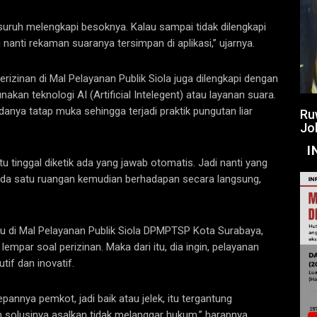
 suruh melengkapi besoknya. Kalau sampai tidak dilengkapi
nanti rekaman suaranya tersimpan di aplikasi,” ujarnya.
erizinan di Mal Pelayanan Publik Siola juga dilengkapi dengan
an teknologi AI (Artificial Intelegent) atau layanan suara.
danya tatap muka sehingga terjadi praktik pungutan liar
Ru
Jo
I
tu tinggal diketik ada yang jawab otomatis. Jadi nanti yang
gin ada satu ruangan kemudian berhadapan secara langsung,
tu di Mal Pelayanan Publik Siola DPMPTSP Kota Surabaya,
 lempar soal perizinan. Maka dari itu, dia ingin, pelayanan
tif dan inovatif.
pannya pemkot, jadi baik atau jelek, itu tergantung
solusinya asalkan tidak melanggar hukum,” harapnya.