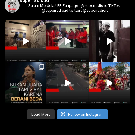
superradio.id
Salam Merdeka!
FB Fanpage : @superradio.id
TikTok :
@superradio.id
twitter : @superradioid
Load More
Follow on Instagram