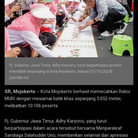
Pj. Gubernur Jawa Timur, Adhy Karyono, turut berpartisipasi prosesi
membatik terpanjang di kota Mojokerto, Selasa (15/10/2024).
(sumber:rri)
SR, Mojokerto
– Kota Mojokerto berhasil memecahkan Rekor
MURI dengan mewarnai batik khas sepanjang 5.052 meter,
melibatkan 10.106 peserta.
Pj. Gubernur Jawa Timur, Adhy Karyono, yang turut
berpartisipasi dalam acara tersebut bersama Menparekraf
Sandiaga Salahuddin Uno, memberikan selamat dan apresiasi