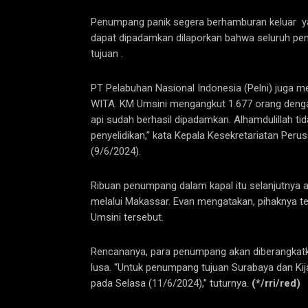
Penumpang panik segera berhamburan keluar yan
dapat dipadamkan dilaporkan bahwa seluruh pe
tujuan .
PT Pelabuhan Nasional Indonesia (Pelni) juga m
WITA. KM Umsini mengangkut 1.677 orang dengan 
api sudah berhasil dipadamkan. Alhamdulillah t
penyelidikan,” kata Kepala Kesekretariatan Per
(9/6/2024).
Ribuan penumpang dalam kapal itu selanjutnya 
melalui Makassar. Evan mengatakan, pihaknya 
Umsini tersebut.
Rencananya, para penumpang akan diberangkat
lusa. “Untuk penumpang tujuan Surabaya dan K
pada Selasa (11/6/2024),” tuturnya.
(*/rri/red)