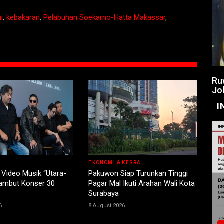
i
,
kebakaran
,
Pelabuhan Soekarno-Hatta Makassar
,
Ru
Jo
I
EKONOMI & KESRA
 Video Musik “Utara-
Pakuwon Siap Turunkan Tinggi
Sambut Konser 30
Pagar Mal Ikuti Arahan Wali Kota
Surabaya
6
8 August 2026