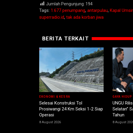
Jumlah Pengunjung:
194
Tags:
1.677 penumpang
,
antarpulau
,
Kapal Umsin
superradio.id
,
tak ada korban jiwa
BERITA TERKAIT
EKONOMI & KESRA
GAYA HIDUP
Selesai Konstruksi Tol
UNGU Rilis
Prosiwangi 24 Km Seksi 1-2 Siap
Selatan” 
Operasi
Tahun
8 August 2026
8 August 202