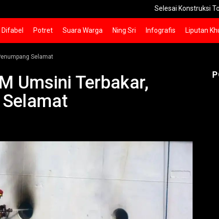
Selesai Konstruksi Tol Prosiwangi 
Difabel
Potret
Suara Warga
Ning Sri
Infografis
Liputan Kh
n Penumpang Selamat
P
M Umsini Terbakar,
 Selamat