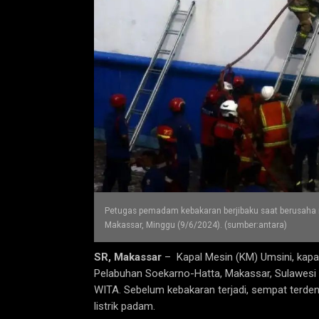
Petugas pemadam kebakaran berjibaku saat berusaha
Makassar, Minggu (9/6/2024). (sumber:antara)
SR, Makassar
– Kapal Mesin (KM) Umsini, kapa
Pelabuhan Soekarno-Hatta, Makassar, Sulawesi Se
WITA. Sebelum kebakaran terjadi, sempat terdeng
listrik padam.