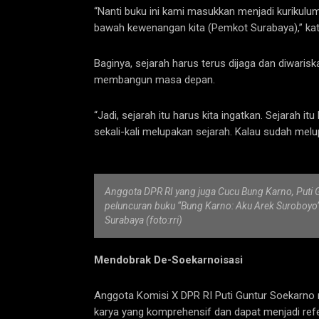
“Nanti buku ini kami masukkan menjadi kurikulum
bawah kewenangan kita (Pemkot Surabaya),” kat
Baginya, sejarah harus terus dijaga dan diwaris
membangun masa depan.
“Jadi, sejarah itu harus kita ingatkan. Sejarah it
sekali-kali melupakan sejarah. Kalau sudah melup
Anggota DPR RI yang juga Cucu Bung Karno, Puti G
peluncuran buku “Bung Karno: Aku Arek Suroboyo
Surabaya (foto:rri)
Mendobrak De-Soekarnoisasi
Anggota Komisi X DPR RI Puti Guntur Soekarno 
karya yang komprehensif dan dapat menjadi ref