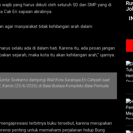
Ru
 wajib yang harus diikuti oleh seluruh SD dan SMP yang di
Jo
a Cak Eri sapaan akrabnya.
I
kan agar masyarakat tidak kehilangan arah dalam
u harus selalu ada di dalam hati. Karena itu, ada pesan jangan
akan sejarah, maka kota itu akan kehilangan arah,” ujarnya.
untur Soekarno dampingi Wali Kota Surabaya Eri Cahyadi saat
”, Kamis (25/6/2026) di Balai Budaya Kompleks Balai Pemuda
mengapresiasi terbitnya buku tersebut, karena merupakan
erensi penting untuk memahami perjalanan hidup Bung