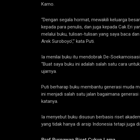
Karno.
“Dengan segala hormat, mewakili keluarga besa
kepada para penulis, dan juga kepada Cak Eri 
melalui buku, tulisan-tulisan yang saya baca d
Arek Suroboyo’,” kata Puti.
Ia menilai buku itu mendobrak De-Soekarnoisas
“Buat saya buku ini adalah salah satu cara untu
ujarnya.
Puti berharap buku membantu generasi muda me
ini menjadi salah satu jalan bagaimana generas
katanya.
Ia menyebut buku disusun berbasis riset akademik 
yang tidak hanya di arsip Indonesia tetapi juga di 
Prof Purnawan Riset Cukup Lama