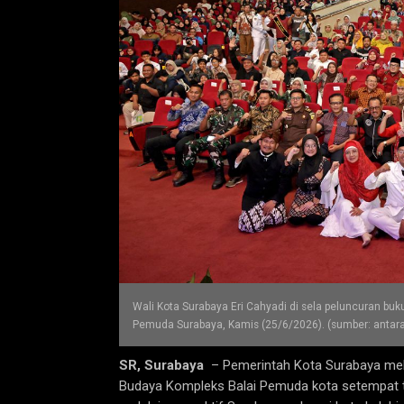
Wali Kota Surabaya Eri Cahyadi di sela peluncuran buk
Pemuda Surabaya, Kamis (25/6/2026). (sumber: antar
SR, Surabaya
– Pemerintah Kota Surabaya melu
Budaya Kompleks Balai Pemuda kota setempat t