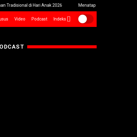
al di Hari Anak 2026
Menatap Wajah Hutan Indonesia: Krisis De
usus
Video
Podcast
Indeks
ODCAST