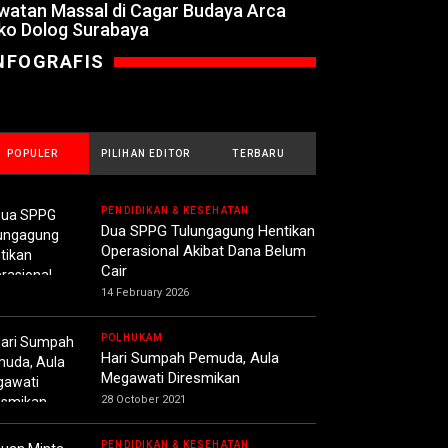
watan Massal di Cagar Budaya Arca
ko Dolog Surabaya
NFOGRAFIS
POPULER
PILIHAN EDITOR
TERBARU
PENDIDIKAN & KESEHATAN
Dua SPPG Tulungagung Hentikan
Operasional Akibat Dana Belum
Cair
14 February 2026
POLHUKAM
Hari Sumpah Pemuda, Aula
Megawati Diresmikan
28 October 2021
PENDIDIKAN & KESEHATAN