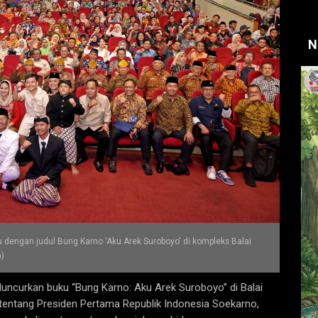
N
u dengan judul Bung Karno 'Aku Arek Suroboyo' di kompleks Balai
a)
ncurkan buku “Bung Karno: Aku Arek Suroboyo” di Balai
entang Presiden Pertama Republik Indonesia Soekarno,