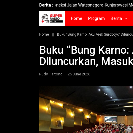
Koneksi Jalan Watesnegoro-Kunjorowesi Mojokerto Sel
Berita :
Home
Program
Berita
Home
Buku “Bung Karno: Aku Arek Suroboyo” Dilunc
Buku “Bung Karno:
Diluncurkan, Masu
-
Rudy Hartono
26 June 2026