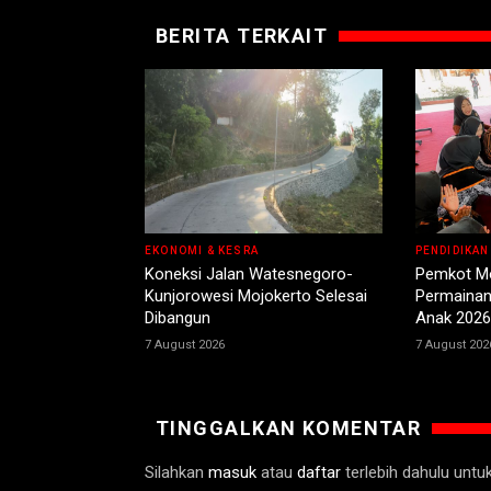
BERITA TERKAIT
EKONOMI & KESRA
PENDIDIKAN
Koneksi Jalan Watesnegoro-
Pemkot Mo
Kunjorowesi Mojokerto Selesai
Permainan 
Dibangun
Anak 2026
7 August 2026
7 August 202
TINGGALKAN KOMENTAR
Silahkan
masuk
atau
daftar
terlebih dahulu unt