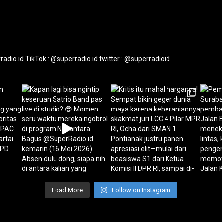
radio.id
TikTok : @superradio.id
twitter : @superradioid
Load More
Follow on Instagram