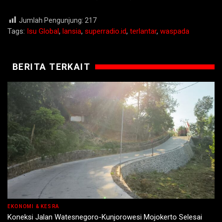
Jumlah Pengunjung:
217
Tags:
Isu Global
,
lansia
,
superradio.id
,
terlantar
,
waspada
BERITA TERKAIT
EKONOMI & KESRA
Koneksi Jalan Watesnegoro-Kunjorowesi Mojokerto Selesai