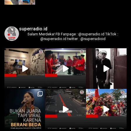
superradio.id
Salam Merdeka!
FB Fanpage : @superradio.id
TikTok :
@superradio.id
twitter : @superradioid