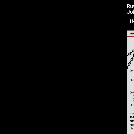
Ru
Jo
I