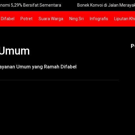
29% Bersifat Sementara
Bonek Konvoi di Jalan Merayakan Pers
Difabel
Potret
Suara Warga
Ning Sri
Infografis
Liputan Kh
P
n Umum
ayanan Umum yang Ramah Difabel