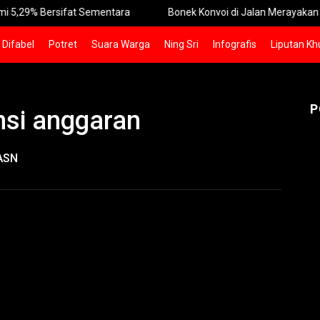
rsifat Sementara
Bonek Konvoi di Jalan Merayakan Persebaya 
Difabel
Potret
Suara Warga
Ning Sri
Infografis
Liputan Kh
P
ensi anggaran
-ASN