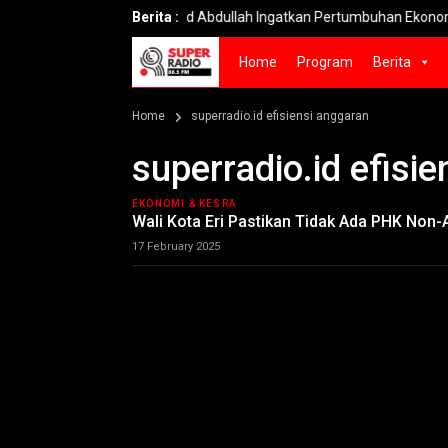
Said Abdullah Ingatkan Pertumbuhan Ekonomi 5,29% Be
Berita :
Home
Program
Berita
Home
superradio.id efisiensi anggaran
superradio.id efisi
EKONOMI & KESRA
Wali Kota Eri Pastikan Tidak Ada PHK Non
17 February 2025