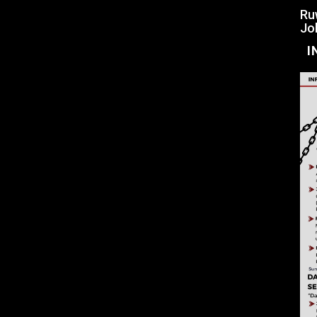
Ru
Jo
I