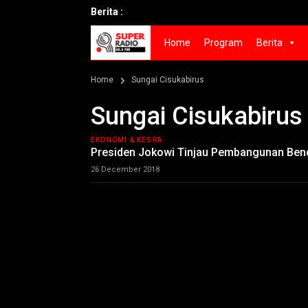
Berita :
Home
Program
Berita
Home
Sungai Cisukabirus
Sungai Cisukabirus
EKONOMI & KESRA
Presiden Jokowi Tinjau Pembangunan Be
26 December 2018