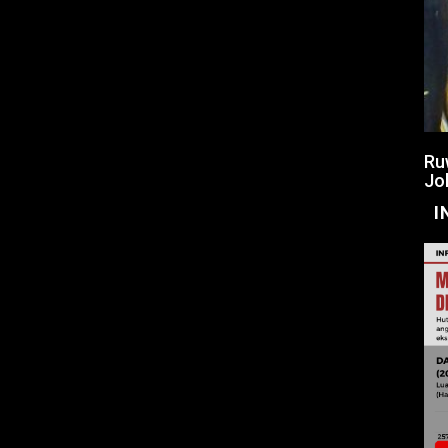
Ru
Jo
I