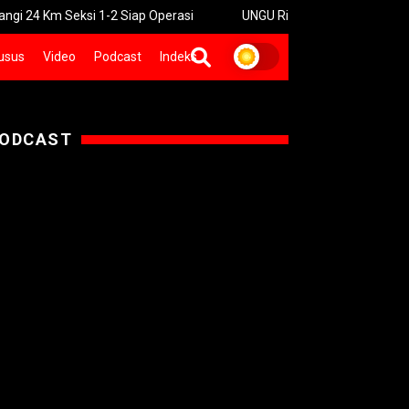
 Seksi 1-2 Siap Operasi
UNGU Rilis Video Musik “Utara-Selatan
usus
Video
Podcast
Indeks
ODCAST