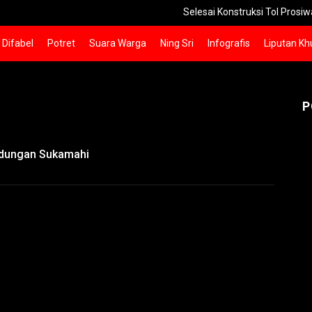
Selesai Konstruksi Tol Prosiwangi 24 Km
Difabel
Potret
Suara Warga
Ning Sri
Infografis
Liputan Kh
P
ndungan Sukamahi