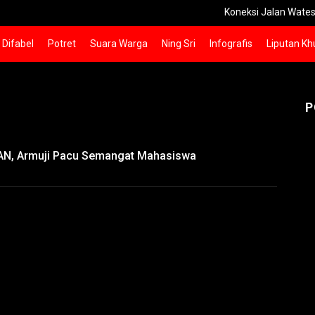
Koneksi Jalan Watesnegoro-Kun
Difabel
Potret
Suara Warga
Ning Sri
Infografis
Liputan Kh
P
AN, Armuji Pacu Semangat Mahasiswa