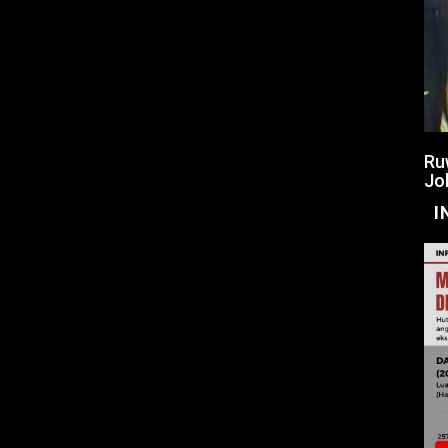
Ru
Jo
I